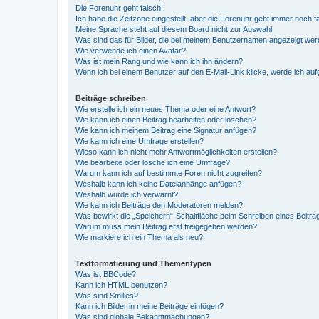
Die Forenuhr geht falsch!
Ich habe die Zeitzone eingestellt, aber die Forenuhr geht immer noch f
Meine Sprache steht auf diesem Board nicht zur Auswahl!
Was sind das für Bilder, die bei meinem Benutzernamen angezeigt we
Wie verwende ich einen Avatar?
Was ist mein Rang und wie kann ich ihn ändern?
Wenn ich bei einem Benutzer auf den E-Mail-Link klicke, werde ich au
Beiträge schreiben
Wie erstelle ich ein neues Thema oder eine Antwort?
Wie kann ich einen Beitrag bearbeiten oder löschen?
Wie kann ich meinem Beitrag eine Signatur anfügen?
Wie kann ich eine Umfrage erstellen?
Wieso kann ich nicht mehr Antwortmöglichkeiten erstellen?
Wie bearbeite oder lösche ich eine Umfrage?
Warum kann ich auf bestimmte Foren nicht zugreifen?
Weshalb kann ich keine Dateianhänge anfügen?
Weshalb wurde ich verwarnt?
Wie kann ich Beiträge den Moderatoren melden?
Was bewirkt die „Speichern“-Schaltfläche beim Schreiben eines Beitra
Warum muss mein Beitrag erst freigegeben werden?
Wie markiere ich ein Thema als neu?
Textformatierung und Thementypen
Was ist BBCode?
Kann ich HTML benutzen?
Was sind Smilies?
Kann ich Bilder in meine Beiträge einfügen?
Was sind globale Bekanntmachungen?