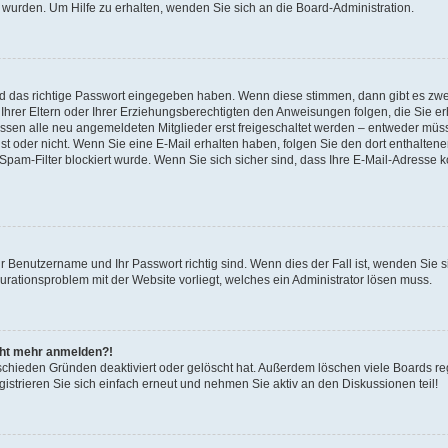
 wurden. Um Hilfe zu erhalten, wenden Sie sich an die Board-Administration.
nd das richtige Passwort eingegeben haben. Wenn diese stimmen, dann gibt es zw
Ihrer Eltern oder Ihrer Erziehungsberechtigten den Anweisungen folgen, die Sie erh
üssen alle neu angemeldeten Mitglieder erst freigeschaltet werden – entweder müsse
 ist oder nicht. Wenn Sie eine E-Mail erhalten haben, folgen Sie den dort enthalte
pam-Filter blockiert wurde. Wenn Sie sich sicher sind, dass Ihre E-Mail-Adresse 
hr Benutzername und Ihr Passwort richtig sind. Wenn dies der Fall ist, wenden Sie
gurationsproblem mit der Website vorliegt, welches ein Administrator lösen muss.
icht mehr anmelden?!
schieden Gründen deaktiviert oder gelöscht hat. Außerdem löschen viele Boards reg
strieren Sie sich einfach erneut und nehmen Sie aktiv an den Diskussionen teil!