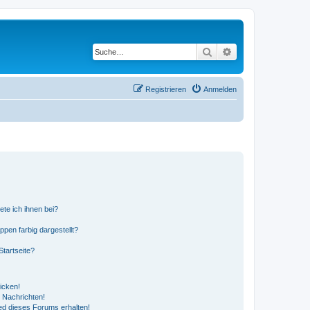
Suche
Erweiterte Suche
Registrieren
Anmelden
ete ich ihnen bei?
en farbig dargestellt?
tartseite?
icken!
 Nachrichten!
ed dieses Forums erhalten!