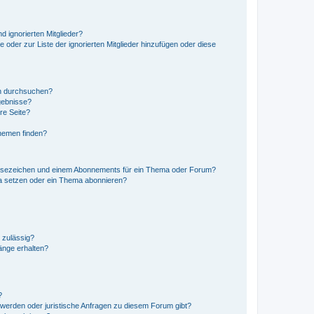
d ignorierten Mitglieder?
e oder zur Liste der ignorierten Mitglieder hinzufügen oder diese
en durchsuchen?
gebnisse?
re Seite?
hemen finden?
esezeichen und einem Abonnements für ein Thema oder Forum?
a setzen oder ein Thema abonnieren?
 zulässig?
hänge erhalten?
?
hwerden oder juristische Anfragen zu diesem Forum gibt?