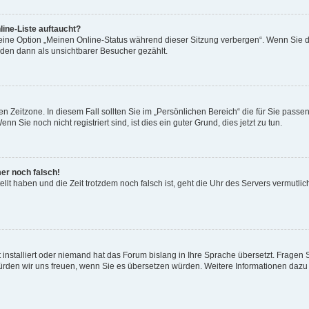
ine-Liste auftaucht?
 eine Option „Meinen Online-Status während dieser Sitzung verbergen“. Wenn Sie d
rden dann als unsichtbarer Besucher gezählt.
n Zeitzone. In diesem Fall sollten Sie im „Persönlichen Bereich“ die für Sie passend
 Sie noch nicht registriert sind, ist dies ein guter Grund, dies jetzt zu tun.
mer noch falsch!
ellt haben und die Zeit trotzdem noch falsch ist, geht die Uhr des Servers vermutlic
 installiert oder niemand hat das Forum bislang in Ihre Sprache übersetzt. Fragen 
t, würden wir uns freuen, wenn Sie es übersetzen würden. Weitere Informationen da