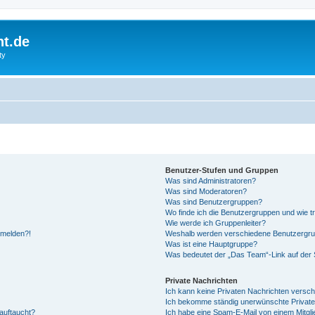
ht.de
ty
Benutzer-Stufen und Gruppen
Was sind Administratoren?
Was sind Moderatoren?
Was sind Benutzergruppen?
Wo finde ich die Benutzergruppen und wie tr
Wie werde ich Gruppenleiter?
anmelden?!
Weshalb werden verschiedene Benutzergrupp
Was ist eine Hauptgruppe?
Was bedeutet der „Das Team“-Link auf der S
Private Nachrichten
Ich kann keine Privaten Nachrichten versch
Ich bekomme ständig unerwünschte Private
auftaucht?
Ich habe eine Spam-E-Mail von einem Mitgli