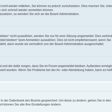
rt nicht wieder mitteilen, Sie können es jedoch zurücksetzen. Dies machen Sie, in
e sich schnell wieder anmelden können.
ckzusetzen, so wenden Sie sich an die Board-Administration.
ben“ nicht auswählen, werden Sie nur für eine Sitzung angemeldet. Dies verhinde
et bleiben“ beim Anmelden auswählen. Dies ist nicht empfehlenswert, wenn Sie s
steht, dann wurde sie vermutlich von der Board-Administration ausgeschaltet.
 hat und die dafür sorgen, dass Sie im Forum angemeldet bleiben. Außerdem ermögl
ktiviert wurden. Wenn Sie Probleme bei der An- oder Abmeldung haben, kann es hel
en in der Datenbank des Boards gespeichert. Um diese zu ändern, gehen Sie in den 
rt können Sie alle Ihre Einstellungen ändern.