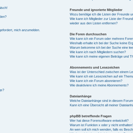
alsch!
Freunde und ignorierte Mitglieder
Wozu benötige ich die Listen der Freunde un
rden?
Wie kann ich Mitglieder zur Liste der Freund
wieder aus den Listen entfernen?
fgefordert, mich anzumelden.
Die Foren durchsuchen
Wie kann ich ein Forum oder mehrere For
Weshalb erhalte ich bei der Suche keine Er
Warum bekomme ich bei der Suche eine lee
Wie kann ich nach Mitgliedern suchen?
Wie kann ich meine eigenen Beiträge und T
Abonnements und Lesezeichen
Was ist der Unterschied zwischen einem L
Wie kann ich ein Lesezeichen auf ein Them
Wie kann ich ein Forum abonnieren?
Wie deaktiviere ich meine Abonnements?
gs?
Dateianhänge
Welche Dateianhänge sind in diesem Forum
Kann ich eine Übersicht all meiner Dateian
phpBB betreffende Fragen
Wer hat diese Forensoftware entwickelt?
Warum ist Funktion x oder y nicht enthalten
An wen soll ich mich wenden, falls es Besc