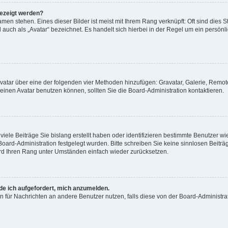
gezeigt werden?
men stehen. Eines dieser Bilder ist meist mit Ihrem Rang verknüpft: Oft sind dies S
auch als „Avatar“ bezeichnet. Es handelt sich hierbei in der Regel um ein persönl
 Avatar über eine der folgenden vier Methoden hinzufügen: Gravatar, Galerie, Rem
inen Avatar benutzen können, sollten Sie die Board-Administration kontaktieren.
iele Beiträge Sie bislang erstellt haben oder identifizieren bestimmte Benutzer
 Board-Administration festgelegt wurden. Bitte schreiben Sie keine sinnlosen Beit
wird Ihren Rang unter Umständen einfach wieder zurücksetzen.
rde ich aufgefordert, mich anzumelden.
ion für Nachrichten an andere Benutzer nutzen, falls diese von der Board-Administ