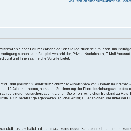
Wie kann ich einen Administrator des Board
nistration dieses Forums entscheidet, ob Sie registriert sein müssen, um Beiträge z
ur Verfügung stehen: zum Beispiel Avatarbilder, Private Nachrichten, E-Mail-Versand
igt ist und Ihnen zahlreiche Vorteile bietet.
t of 1998 (deutsch: Gesetz zum Schutz der Privatsphäre von Kindern im Internet vo
unter 13 Jahren erheben, hierzu die Zustimmung der Eltern beziehungsweise des o
h zu registrieren versuchen, zutrifft, ziehen Sie einen rechtlichen Beistand zu Rat
stelle für Rechtsangelegenheiten jeglicher Art ist; außer solchen, die unter der 
.
 komplett ausgeschaltet hat, damit sich keine neuen Benutzer mehr anmelden könne