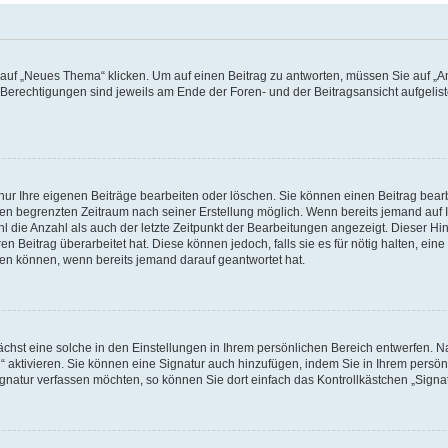
f „Neues Thema“ klicken. Um auf einen Beitrag zu antworten, müssen Sie auf „Ant
e Berechtigungen sind jeweils am Ende der Foren- und der Beitragsansicht aufgeliste
nur Ihre eigenen Beiträge bearbeiten oder löschen. Sie können einen Beitrag bear
nen begrenzten Zeitraum nach seiner Erstellung möglich. Wenn bereits jemand auf Ih
 die Anzahl als auch der letzte Zeitpunkt der Bearbeitungen angezeigt. Dieser Hi
 Beitrag überarbeitet hat. Diese können jedoch, falls sie es für nötig halten, eine 
hen können, wenn bereits jemand darauf geantwortet hat.
hst eine solche in den Einstellungen in Ihrem persönlichen Bereich entwerfen. Na
 aktivieren. Sie können eine Signatur auch hinzufügen, indem Sie in Ihrem persö
gnatur verfassen möchten, so können Sie dort einfach das Kontrollkästchen „Signa