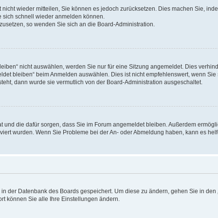
rt nicht wieder mitteilen, Sie können es jedoch zurücksetzen. Dies machen Sie, in
e sich schnell wieder anmelden können.
ckzusetzen, so wenden Sie sich an die Board-Administration.
ben“ nicht auswählen, werden Sie nur für eine Sitzung angemeldet. Dies verhinde
et bleiben“ beim Anmelden auswählen. Dies ist nicht empfehlenswert, wenn Sie s
steht, dann wurde sie vermutlich von der Board-Administration ausgeschaltet.
 hat und die dafür sorgen, dass Sie im Forum angemeldet bleiben. Außerdem ermögl
ktiviert wurden. Wenn Sie Probleme bei der An- oder Abmeldung haben, kann es hel
en in der Datenbank des Boards gespeichert. Um diese zu ändern, gehen Sie in den 
rt können Sie alle Ihre Einstellungen ändern.