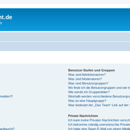
ht.de
ty
Benutzer-Stufen und Gruppen
Was sind Administratoren?
Was sind Moderatoren?
Was sind Benutzergruppen?
Wo finde ich die Benutzergruppen und wie tr
Wie werde ich Gruppenleiter?
anmelden?!
Weshalb werden verschiedene Benutzergrupp
Was ist eine Hauptgruppe?
Was bedeutet der „Das Team“-Link auf der S
Private Nachrichten
Ich kann keine Privaten Nachrichten versch
Ich bekomme ständig unerwünschte Private
auftaucht?
Ich habe eine Spam-E-Mail von einem Mitgli