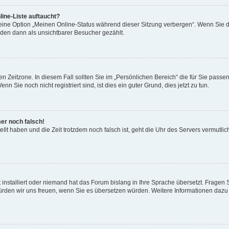
ine-Liste auftaucht?
 eine Option „Meinen Online-Status während dieser Sitzung verbergen“. Wenn Sie d
rden dann als unsichtbarer Besucher gezählt.
n Zeitzone. In diesem Fall sollten Sie im „Persönlichen Bereich“ die für Sie passend
 Sie noch nicht registriert sind, ist dies ein guter Grund, dies jetzt zu tun.
mer noch falsch!
ellt haben und die Zeit trotzdem noch falsch ist, geht die Uhr des Servers vermutlic
 installiert oder niemand hat das Forum bislang in Ihre Sprache übersetzt. Fragen 
t, würden wir uns freuen, wenn Sie es übersetzen würden. Weitere Informationen da