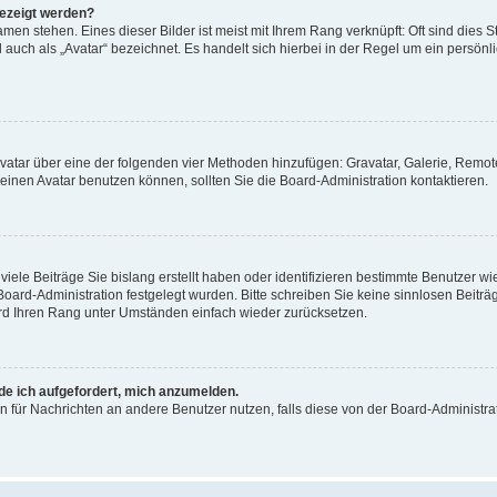
gezeigt werden?
men stehen. Eines dieser Bilder ist meist mit Ihrem Rang verknüpft: Oft sind dies S
auch als „Avatar“ bezeichnet. Es handelt sich hierbei in der Regel um ein persönl
 Avatar über eine der folgenden vier Methoden hinzufügen: Gravatar, Galerie, Rem
inen Avatar benutzen können, sollten Sie die Board-Administration kontaktieren.
iele Beiträge Sie bislang erstellt haben oder identifizieren bestimmte Benutzer
 Board-Administration festgelegt wurden. Bitte schreiben Sie keine sinnlosen Beit
wird Ihren Rang unter Umständen einfach wieder zurücksetzen.
rde ich aufgefordert, mich anzumelden.
ion für Nachrichten an andere Benutzer nutzen, falls diese von der Board-Administ