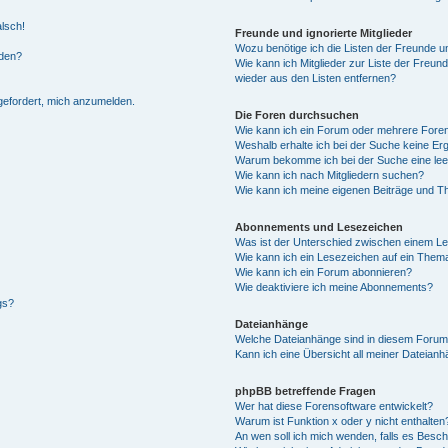
alsch!
Freunde und ignorierte Mitglieder
Wozu benötige ich die Listen der Freunde un
rden?
Wie kann ich Mitglieder zur Liste der Freund
wieder aus den Listen entfernen?
fgefordert, mich anzumelden.
Die Foren durchsuchen
Wie kann ich ein Forum oder mehrere For
Weshalb erhalte ich bei der Suche keine Er
Warum bekomme ich bei der Suche eine lee
Wie kann ich nach Mitgliedern suchen?
Wie kann ich meine eigenen Beiträge und T
Abonnements und Lesezeichen
Was ist der Unterschied zwischen einem L
Wie kann ich ein Lesezeichen auf ein Them
Wie kann ich ein Forum abonnieren?
Wie deaktiviere ich meine Abonnements?
gs?
Dateianhänge
Welche Dateianhänge sind in diesem Forum
Kann ich eine Übersicht all meiner Dateian
phpBB betreffende Fragen
Wer hat diese Forensoftware entwickelt?
Warum ist Funktion x oder y nicht enthalten
An wen soll ich mich wenden, falls es Besc