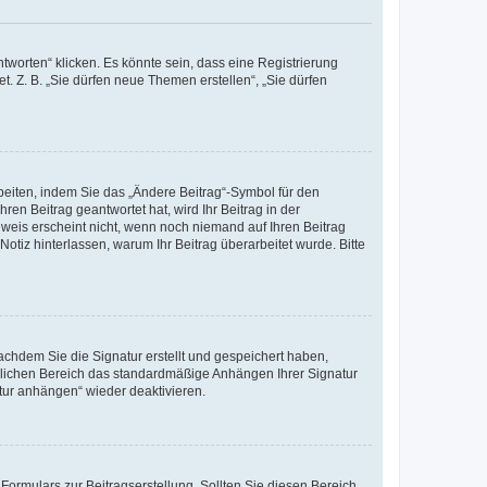
worten“ klicken. Es könnte sein, dass eine Registrierung
t. Z. B. „Sie dürfen neue Themen erstellen“, „Sie dürfen
beiten, indem Sie das „Ändere Beitrag“-Symbol für den
ren Beitrag geantwortet hat, wird Ihr Beitrag in der
nweis erscheint nicht, wenn noch niemand auf Ihren Beitrag
Notiz hinterlassen, warum Ihr Beitrag überarbeitet wurde. Bitte
chdem Sie die Signatur erstellt und gespeichert haben,
nlichen Bereich das standardmäßige Anhängen Ihrer Signatur
tur anhängen“ wieder deaktivieren.
ormulars zur Beitragserstellung. Sollten Sie diesen Bereich