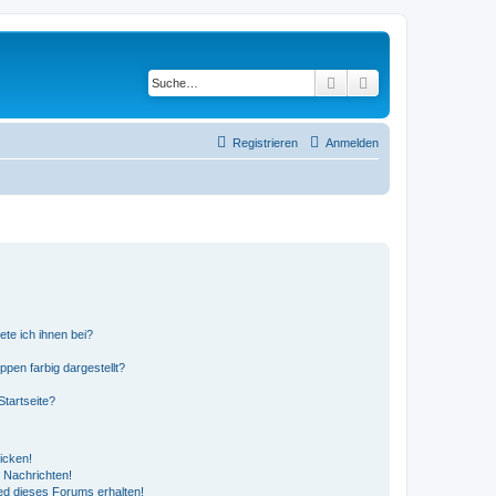
Suche
Erweiterte Suche
Registrieren
Anmelden
ete ich ihnen bei?
en farbig dargestellt?
tartseite?
icken!
 Nachrichten!
ed dieses Forums erhalten!