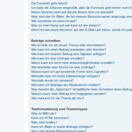
Die Forenuhr geht falsch!
Ich habe die Zeitzone eingestellt, aber die Forenuhr geht immer noch f
Meine Sprache steht auf diesem Board nicht zur Auswahl!
Was sind das für Bilder, die bei meinem Benutzernamen angezeigt we
Wie verwende ich einen Avatar?
Was ist mein Rang und wie kann ich ihn ändern?
Wenn ich bei einem Benutzer auf den E-Mail-Link klicke, werde ich au
Beiträge schreiben
Wie erstelle ich ein neues Thema oder eine Antwort?
Wie kann ich einen Beitrag bearbeiten oder löschen?
Wie kann ich meinem Beitrag eine Signatur anfügen?
Wie kann ich eine Umfrage erstellen?
Wieso kann ich nicht mehr Antwortmöglichkeiten erstellen?
Wie bearbeite oder lösche ich eine Umfrage?
Warum kann ich auf bestimmte Foren nicht zugreifen?
Weshalb kann ich keine Dateianhänge anfügen?
Weshalb wurde ich verwarnt?
Wie kann ich Beiträge den Moderatoren melden?
Was bewirkt die „Speichern“-Schaltfläche beim Schreiben eines Beitra
Warum muss mein Beitrag erst freigegeben werden?
Wie markiere ich ein Thema als neu?
Textformatierung und Thementypen
Was ist BBCode?
Kann ich HTML benutzen?
Was sind Smilies?
Kann ich Bilder in meine Beiträge einfügen?
Was sind globale Bekanntmachungen?