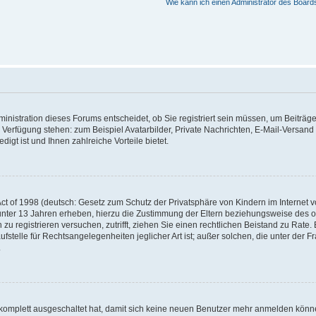
Wie kann ich einen Administrator des Board
nistration dieses Forums entscheidet, ob Sie registriert sein müssen, um Beiträge z
ur Verfügung stehen: zum Beispiel Avatarbilder, Private Nachrichten, E-Mail-Versand
igt ist und Ihnen zahlreiche Vorteile bietet.
t of 1998 (deutsch: Gesetz zum Schutz der Privatsphäre von Kindern im Internet vo
unter 13 Jahren erheben, hierzu die Zustimmung der Eltern beziehungsweise des o
h zu registrieren versuchen, zutrifft, ziehen Sie einen rechtlichen Beistand zu Rat
stelle für Rechtsangelegenheiten jeglicher Art ist; außer solchen, die unter der 
.
 komplett ausgeschaltet hat, damit sich keine neuen Benutzer mehr anmelden könne