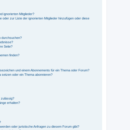
d ignorierten Mitglieder?
e oder zur Liste der ignorierten Mitglieder hinzufügen oder diese
en durchsuchen?
gebnisse?
re Seite?
hemen finden?
esezeichen und einem Abonnements für ein Thema oder Forum?
a setzen oder ein Thema abonnieren?
 zulässig?
hänge erhalten?
?
hwerden oder juristische Anfragen zu diesem Forum gibt?