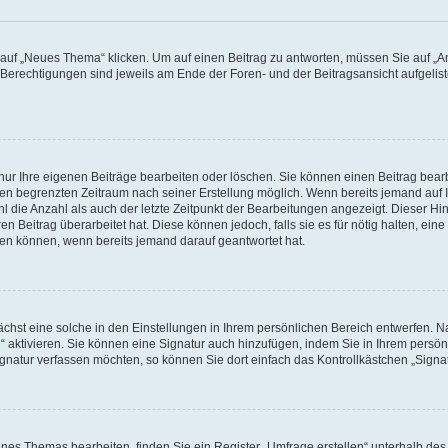
f „Neues Thema“ klicken. Um auf einen Beitrag zu antworten, müssen Sie auf „Ant
e Berechtigungen sind jeweils am Ende der Foren- und der Beitragsansicht aufgeliste
nur Ihre eigenen Beiträge bearbeiten oder löschen. Sie können einen Beitrag bear
nen begrenzten Zeitraum nach seiner Erstellung möglich. Wenn bereits jemand auf Ih
 die Anzahl als auch der letzte Zeitpunkt der Bearbeitungen angezeigt. Dieser Hi
 Beitrag überarbeitet hat. Diese können jedoch, falls sie es für nötig halten, eine 
hen können, wenn bereits jemand darauf geantwortet hat.
hst eine solche in den Einstellungen in Ihrem persönlichen Bereich entwerfen. Na
 aktivieren. Sie können eine Signatur auch hinzufügen, indem Sie in Ihrem persö
gnatur verfassen möchten, so können Sie dort einfach das Kontrollkästchen „Signa
es Themas bearbeiten, finden Sie ein Register „Umfrage erstellen“ unterhalb des F