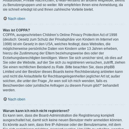
Avatarbilder, Private Nachrichten, E-Mail-Versand an andere Mitglieder, Beitritt
zu Benutzergruppen und so weiter. Wir empfehlen Ihnen eine Anmeldung, da
sie schnell erledigt ist und Ihnen zahlreiche Vorteile bietet.
Nach oben
Was ist COPPA?
COPPA, ausgeschrieben Children’s Online Privacy Protection Act of 1998
(deutsch: Gesetz zum Schutz der Privatsphäre von Kindern im Internet von
1998) ist ein Gesetz in den USA, welches festlegt, dass Websites, die
möglicherweise persönliche Daten von Kindern unter 13 Jahren erheben,
hierzu die Zustimmung der Eltern beziehungsweise des oder der
Erziehungsberechtigten benötigen. Wenn Sie sich unsicher sind, ob dies auf
Sie oder die Website, auf der Sie sich zu registrieren versuchen, zutrifft, ziehen
Sie einen rechtlichen Beistand zu Rate. Bitte beachten Sie, dass phpBB
Limited und der Besitzer dieses Boards keine Rechtsberatung anbieten kann
und nicht die Anlaufstelle für Rechtsangelegenheiten jeglicher Art ist; außer
solchen, die unter der Frage „An wen soll ich mich wenden, falls es
Beschwerden oder juristische Anfragen zu diesem Forum gibt?“ behandelt
werden.
Nach oben
Warum kann ich mich nicht registrieren?
Es kann sein, dass die Board-Administration die Registrierung komplett
ausgeschaltet hat, damit sich keine neuen Benutzer mehr anmelden können.
Es könnte auch sein, dass Ihre IP-Adresse oder der Benutzername, mit dem