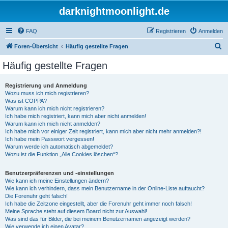
darknightmoonlight.de
FAQ
Registrieren
Anmelden
S
Foren-Übersicht
Häufig gestellte Fragen
u
Häufig gestellte Fragen
c
h
Registrierung und Anmeldung
Wozu muss ich mich registrieren?
e
Was ist COPPA?
Warum kann ich mich nicht registrieren?
Ich habe mich registriert, kann mich aber nicht anmelden!
Warum kann ich mich nicht anmelden?
Ich habe mich vor einiger Zeit registriert, kann mich aber nicht mehr anmelden?!
Ich habe mein Passwort vergessen!
Warum werde ich automatisch abgemeldet?
Wozu ist die Funktion „Alle Cookies löschen“?
Benutzerpräferenzen und -einstellungen
Wie kann ich meine Einstellungen ändern?
Wie kann ich verhindern, dass mein Benutzername in der Online-Liste auftaucht?
Die Forenuhr geht falsch!
Ich habe die Zeitzone eingestellt, aber die Forenuhr geht immer noch falsch!
Meine Sprache steht auf diesem Board nicht zur Auswahl!
Was sind das für Bilder, die bei meinem Benutzernamen angezeigt werden?
Wie verwende ich einen Avatar?