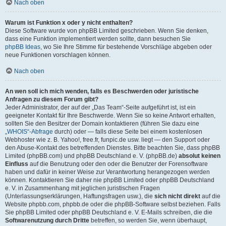
Nach oben
Warum ist Funktion x oder y nicht enthalten?
Diese Software wurde von phpBB Limited geschrieben. Wenn Sie denken,
dass eine Funktion implementiert werden sollte, dann besuchen Sie
phpBB Ideas
, wo Sie Ihre Stimme für bestehende Vorschläge abgeben oder
neue Funktionen vorschlagen können.
Nach oben
An wen soll ich mich wenden, falls es Beschwerden oder juristische
Anfragen zu diesem Forum gibt?
Jeder Administrator, der auf der „Das Team“-Seite aufgeführt ist, ist ein
geeigneter Kontakt für Ihre Beschwerde. Wenn Sie so keine Antwort erhalten,
sollten Sie den Besitzer der Domain kontaktieren (führen Sie dazu eine
„WHOIS“-Abfrage
durch) oder — falls diese Seite bei einem kostenlosen
Webhoster wie z. B. Yahoo!, free.fr, funpic.de usw. liegt — den Support oder
den Abuse-Kontakt des betreffenden Dienstes. Bitte beachten Sie, dass phpBB
Limited (phpBB.com) und phpBB Deutschland e. V. (phpBB.de)
absolut keinen
Einfluss
auf die Benutzung oder den oder die Benutzer der Forensoftware
haben und dafür in keiner Weise zur Verantwortung herangezogen werden
können. Kontaktieren Sie daher nie phpBB Limited oder phpBB Deutschland
e. V. in Zusammenhang mit jeglichen juristischen Fragen
(Unterlassungserklärungen, Haftungsfragen usw.), die
sich nicht direkt
auf die
Website phpbb.com, phpbb.de oder die phpBB-Software selbst beziehen. Falls
Sie phpBB Limited oder phpBB Deutschland e. V. E-Mails schreiben, die die
Softwarenutzung durch Dritte
betreffen, so werden Sie, wenn überhaupt,