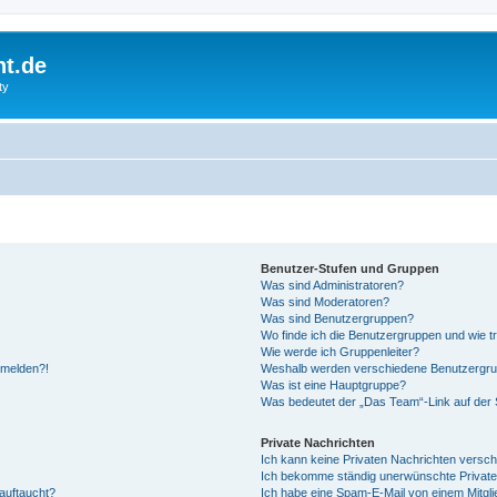
ht.de
ty
Benutzer-Stufen und Gruppen
Was sind Administratoren?
Was sind Moderatoren?
Was sind Benutzergruppen?
Wo finde ich die Benutzergruppen und wie tr
Wie werde ich Gruppenleiter?
anmelden?!
Weshalb werden verschiedene Benutzergrupp
Was ist eine Hauptgruppe?
Was bedeutet der „Das Team“-Link auf der S
Private Nachrichten
Ich kann keine Privaten Nachrichten versch
Ich bekomme ständig unerwünschte Private
auftaucht?
Ich habe eine Spam-E-Mail von einem Mitgli