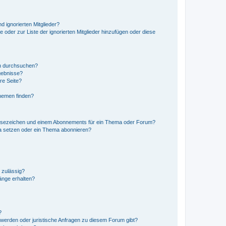
d ignorierten Mitglieder?
e oder zur Liste der ignorierten Mitglieder hinzufügen oder diese
en durchsuchen?
gebnisse?
re Seite?
hemen finden?
esezeichen und einem Abonnements für ein Thema oder Forum?
a setzen oder ein Thema abonnieren?
 zulässig?
hänge erhalten?
?
hwerden oder juristische Anfragen zu diesem Forum gibt?