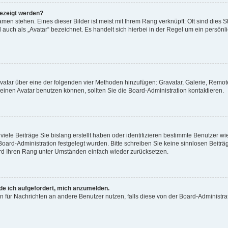
gezeigt werden?
men stehen. Eines dieser Bilder ist meist mit Ihrem Rang verknüpft: Oft sind dies S
auch als „Avatar“ bezeichnet. Es handelt sich hierbei in der Regel um ein persönl
 Avatar über eine der folgenden vier Methoden hinzufügen: Gravatar, Galerie, Rem
inen Avatar benutzen können, sollten Sie die Board-Administration kontaktieren.
iele Beiträge Sie bislang erstellt haben oder identifizieren bestimmte Benutzer
 Board-Administration festgelegt wurden. Bitte schreiben Sie keine sinnlosen Beit
wird Ihren Rang unter Umständen einfach wieder zurücksetzen.
rde ich aufgefordert, mich anzumelden.
ion für Nachrichten an andere Benutzer nutzen, falls diese von der Board-Administ