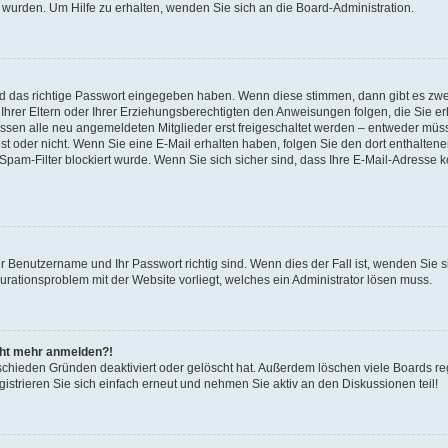
 wurden. Um Hilfe zu erhalten, wenden Sie sich an die Board-Administration.
nd das richtige Passwort eingegeben haben. Wenn diese stimmen, dann gibt es zw
Ihrer Eltern oder Ihrer Erziehungsberechtigten den Anweisungen folgen, die Sie erh
üssen alle neu angemeldeten Mitglieder erst freigeschaltet werden – entweder müsse
 ist oder nicht. Wenn Sie eine E-Mail erhalten haben, folgen Sie den dort enthalte
pam-Filter blockiert wurde. Wenn Sie sich sicher sind, dass Ihre E-Mail-Adresse 
hr Benutzername und Ihr Passwort richtig sind. Wenn dies der Fall ist, wenden Sie
gurationsproblem mit der Website vorliegt, welches ein Administrator lösen muss.
icht mehr anmelden?!
schieden Gründen deaktiviert oder gelöscht hat. Außerdem löschen viele Boards reg
strieren Sie sich einfach erneut und nehmen Sie aktiv an den Diskussionen teil!