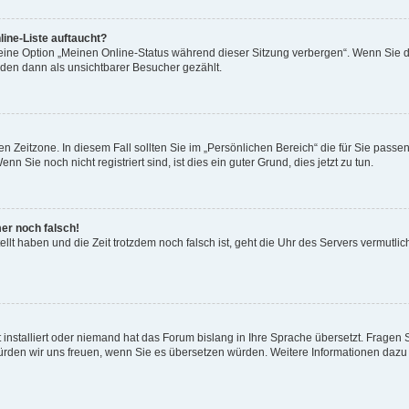
ine-Liste auftaucht?
 eine Option „Meinen Online-Status während dieser Sitzung verbergen“. Wenn Sie d
rden dann als unsichtbarer Besucher gezählt.
n Zeitzone. In diesem Fall sollten Sie im „Persönlichen Bereich“ die für Sie passend
 Sie noch nicht registriert sind, ist dies ein guter Grund, dies jetzt zu tun.
mer noch falsch!
ellt haben und die Zeit trotzdem noch falsch ist, geht die Uhr des Servers vermutlic
 installiert oder niemand hat das Forum bislang in Ihre Sprache übersetzt. Fragen 
t, würden wir uns freuen, wenn Sie es übersetzen würden. Weitere Informationen da