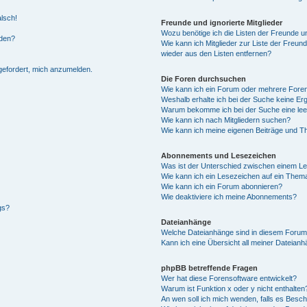
alsch!
Freunde und ignorierte Mitglieder
Wozu benötige ich die Listen der Freunde un
rden?
Wie kann ich Mitglieder zur Liste der Freund
wieder aus den Listen entfernen?
fgefordert, mich anzumelden.
Die Foren durchsuchen
Wie kann ich ein Forum oder mehrere For
Weshalb erhalte ich bei der Suche keine Er
Warum bekomme ich bei der Suche eine lee
Wie kann ich nach Mitgliedern suchen?
Wie kann ich meine eigenen Beiträge und T
Abonnements und Lesezeichen
Was ist der Unterschied zwischen einem L
Wie kann ich ein Lesezeichen auf ein Them
Wie kann ich ein Forum abonnieren?
Wie deaktiviere ich meine Abonnements?
gs?
Dateianhänge
Welche Dateianhänge sind in diesem Forum
Kann ich eine Übersicht all meiner Dateian
phpBB betreffende Fragen
Wer hat diese Forensoftware entwickelt?
Warum ist Funktion x oder y nicht enthalten
An wen soll ich mich wenden, falls es Besc