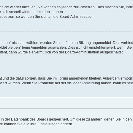
rt nicht wieder mitteilen, Sie können es jedoch zurücksetzen. Dies machen Sie, in
e sich schnell wieder anmelden können.
ckzusetzen, so wenden Sie sich an die Board-Administration.
ben“ nicht auswählen, werden Sie nur für eine Sitzung angemeldet. Dies verhinde
et bleiben“ beim Anmelden auswählen. Dies ist nicht empfehlenswert, wenn Sie s
steht, dann wurde sie vermutlich von der Board-Administration ausgeschaltet.
 hat und die dafür sorgen, dass Sie im Forum angemeldet bleiben. Außerdem ermögl
ktiviert wurden. Wenn Sie Probleme bei der An- oder Abmeldung haben, kann es hel
en in der Datenbank des Boards gespeichert. Um diese zu ändern, gehen Sie in den 
rt können Sie alle Ihre Einstellungen ändern.