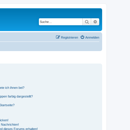
Suche
Erweiterte Suche
Registrieren
Anmelden
ete ich ihnen bei?
en farbig dargestellt?
tartseite?
icken!
 Nachrichten!
ed dieses Forums erhalten!