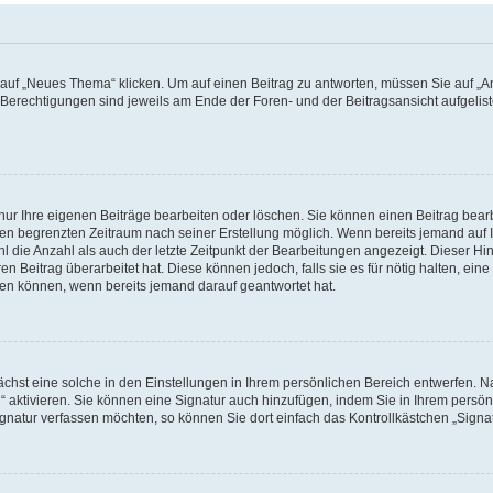
f „Neues Thema“ klicken. Um auf einen Beitrag zu antworten, müssen Sie auf „Ant
e Berechtigungen sind jeweils am Ende der Foren- und der Beitragsansicht aufgeliste
nur Ihre eigenen Beiträge bearbeiten oder löschen. Sie können einen Beitrag bear
nen begrenzten Zeitraum nach seiner Erstellung möglich. Wenn bereits jemand auf Ih
 die Anzahl als auch der letzte Zeitpunkt der Bearbeitungen angezeigt. Dieser Hi
 Beitrag überarbeitet hat. Diese können jedoch, falls sie es für nötig halten, eine 
hen können, wenn bereits jemand darauf geantwortet hat.
hst eine solche in den Einstellungen in Ihrem persönlichen Bereich entwerfen. Na
 aktivieren. Sie können eine Signatur auch hinzufügen, indem Sie in Ihrem persö
gnatur verfassen möchten, so können Sie dort einfach das Kontrollkästchen „Signa