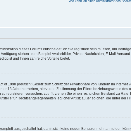
Wie kann ich einen Administrator des Board
nistration dieses Forums entscheidet, ob Sie registriert sein müssen, um Beiträge z
ur Verfügung stehen: zum Beispiel Avatarbilder, Private Nachrichten, E-Mail-Versand
igt ist und Ihnen zahlreiche Vorteile bietet.
t of 1998 (deutsch: Gesetz zum Schutz der Privatsphäre von Kindern im Internet vo
unter 13 Jahren erheben, hierzu die Zustimmung der Eltern beziehungsweise des o
h zu registrieren versuchen, zutrifft, ziehen Sie einen rechtlichen Beistand zu Rat
stelle für Rechtsangelegenheiten jeglicher Art ist; außer solchen, die unter der 
.
 komplett ausgeschaltet hat, damit sich keine neuen Benutzer mehr anmelden könne