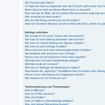
Die Forenuhr geht falsch!
Ich habe die Zeitzone eingestellt, aber die Forenuhr geht immer noch f
Meine Sprache steht auf diesem Board nicht zur Auswahl!
Was sind das für Bilder, die bei meinem Benutzernamen angezeigt we
Wie verwende ich einen Avatar?
Was ist mein Rang und wie kann ich ihn ändern?
Wenn ich bei einem Benutzer auf den E-Mail-Link klicke, werde ich au
Beiträge schreiben
Wie erstelle ich ein neues Thema oder eine Antwort?
Wie kann ich einen Beitrag bearbeiten oder löschen?
Wie kann ich meinem Beitrag eine Signatur anfügen?
Wie kann ich eine Umfrage erstellen?
Wieso kann ich nicht mehr Antwortmöglichkeiten erstellen?
Wie bearbeite oder lösche ich eine Umfrage?
Warum kann ich auf bestimmte Foren nicht zugreifen?
Weshalb kann ich keine Dateianhänge anfügen?
Weshalb wurde ich verwarnt?
Wie kann ich Beiträge den Moderatoren melden?
Was bewirkt die „Speichern“-Schaltfläche beim Schreiben eines Beitra
Warum muss mein Beitrag erst freigegeben werden?
Wie markiere ich ein Thema als neu?
Textformatierung und Thementypen
Was ist BBCode?
Kann ich HTML benutzen?
Was sind Smilies?
Kann ich Bilder in meine Beiträge einfügen?
Was sind globale Bekanntmachungen?