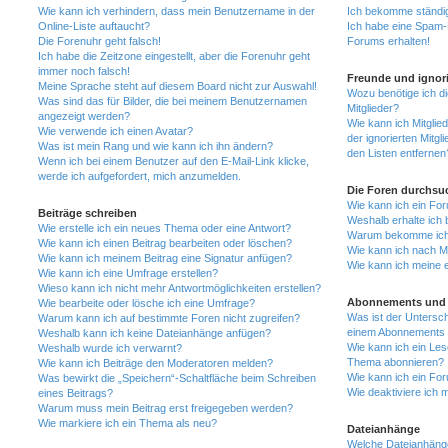
Wie kann ich verhindern, dass mein Benutzername in der
Ich bekomme ständig
Online-Liste auftaucht?
Ich habe eine Spam-E
Die Forenuhr geht falsch!
Forums erhalten!
Ich habe die Zeitzone eingestellt, aber die Forenuhr geht
immer noch falsch!
Freunde und ignori
Meine Sprache steht auf diesem Board nicht zur Auswahl!
Wozu benötige ich di
Was sind das für Bilder, die bei meinem Benutzernamen
Mitglieder?
angezeigt werden?
Wie kann ich Mitglied
Wie verwende ich einen Avatar?
der ignorierten Mitg
Was ist mein Rang und wie kann ich ihn ändern?
den Listen entfernen
Wenn ich bei einem Benutzer auf den E-Mail-Link klicke,
werde ich aufgefordert, mich anzumelden.
Die Foren durchsu
Wie kann ich ein Fo
Beiträge schreiben
Weshalb erhalte ich 
Wie erstelle ich ein neues Thema oder eine Antwort?
Warum bekomme ich b
Wie kann ich einen Beitrag bearbeiten oder löschen?
Wie kann ich nach M
Wie kann ich meinem Beitrag eine Signatur anfügen?
Wie kann ich meine 
Wie kann ich eine Umfrage erstellen?
Wieso kann ich nicht mehr Antwortmöglichkeiten erstellen?
Abonnements und 
Wie bearbeite oder lösche ich eine Umfrage?
Was ist der Untersc
Warum kann ich auf bestimmte Foren nicht zugreifen?
einem Abonnements 
Weshalb kann ich keine Dateianhänge anfügen?
Wie kann ich ein Les
Weshalb wurde ich verwarnt?
Thema abonnieren?
Wie kann ich Beiträge den Moderatoren melden?
Wie kann ich ein Fo
Was bewirkt die „Speichern“-Schaltfläche beim Schreiben
Wie deaktiviere ich
eines Beitrags?
Warum muss mein Beitrag erst freigegeben werden?
Wie markiere ich ein Thema als neu?
Dateianhänge
Welche Dateianhänge