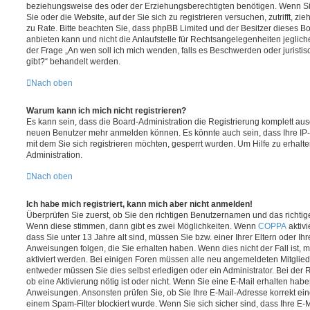
beziehungsweise des oder der Erziehungsberechtigten benötigen. Wenn Sie 
Sie oder die Website, auf der Sie sich zu registrieren versuchen, zutrifft, z
zu Rate. Bitte beachten Sie, dass phpBB Limited und der Besitzer dieses 
anbieten kann und nicht die Anlaufstelle für Rechtsangelegenheiten jeglicher
der Frage „An wen soll ich mich wenden, falls es Beschwerden oder jurist
gibt?“ behandelt werden.
Nach oben
Warum kann ich mich nicht registrieren?
Es kann sein, dass die Board-Administration die Registrierung komplett ausg
neuen Benutzer mehr anmelden können. Es könnte auch sein, dass Ihre IP
mit dem Sie sich registrieren möchten, gesperrt wurden. Um Hilfe zu erhalt
Administration.
Nach oben
Ich habe mich registriert, kann mich aber nicht anmelden!
Überprüfen Sie zuerst, ob Sie den richtigen Benutzernamen und das richt
Wenn diese stimmen, dann gibt es zwei Möglichkeiten. Wenn
COPPA
aktivi
dass Sie unter 13 Jahre alt sind, müssen Sie bzw. einer Ihrer Eltern oder I
Anweisungen folgen, die Sie erhalten haben. Wenn dies nicht der Fall ist, m
aktiviert werden. Bei einigen Foren müssen alle neu angemeldeten Mitgliede
entweder müssen Sie dies selbst erledigen oder ein Administrator. Bei der R
ob eine Aktivierung nötig ist oder nicht. Wenn Sie eine E-Mail erhalten habe
Anweisungen. Ansonsten prüfen Sie, ob Sie Ihre E-Mail-Adresse korrekt e
einem Spam-Filter blockiert wurde. Wenn Sie sich sicher sind, dass Ihre E