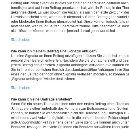
Beitrag anklicken; eventuell ist dies nur für einen begrenzten Zeitraum nac
bereits jemand auf Ihren Beitrag geantwortet hat, wird Ihr Beitrag in der Th
gekennzeichnet. Es wird sowohl die Anzahl als auch der letzte Zeitpunkt d
Hinweis erscheint nicht, wenn noch niemand auf Ihren Beitrag geantwortet 
oder Moderator Ihren Beitrag überarbeitet hat. Diese können jedoch, falls sie
hinterlassen, warum Ihr Beitrag überarbeitet wurde. Bitte beachten Sie, da
nicht löschen können, wenn bereits jemand darauf geantwortet hat.
Nach oben
Wie kann ich meinem Beitrag eine Signatur anfügen?
Um eine Signatur an Ihren Beitrag anzufügen, müssen Sie zunächst eine so
persönlichen Bereich entwerfen. Nachdem Sie die Signatur erstellt und ges
jedem Beitrag das Kästchen „Signatur anhängen“ aktivieren. Sie können ei
Sie in Ihrem persönlichen Bereich das standardmäßige Anhängen Ihrer Sign
einzelnen Beitrag dennoch ohne Signatur verfassen möchten, so können Sie
„Signatur anhängen“ wieder deaktivieren.
Nach oben
Wie kann ich eine Umfrage erstellen?
Wenn Sie ein neues Thema eröffnen oder den ersten Beitrag eines Themas b
„Umfrage erstellen“ unterhalb des Formulars zur Beitragserstellung. Sollten
können, so haben Sie wahrscheinlich nicht die Berechtigung, Umfragen zu er
mindestens zwei Antwortmöglichkeiten in die entsprechenden Felder eingeb
jede Antwortmöglichkeit in einer eigenen Zeile steht. Sie können auch unt
Benutzer“ festlegen, wie viele Optionen ein Benutzer auswählen kann, welche