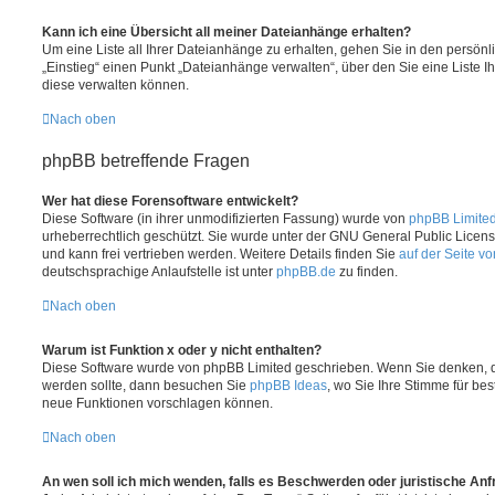
Kann ich eine Übersicht all meiner Dateianhänge erhalten?
Um eine Liste all Ihrer Dateianhänge zu erhalten, gehen Sie in den persönli
„Einstieg“ einen Punkt „Dateianhänge verwalten“, über den Sie eine Liste 
diese verwalten können.
Nach oben
phpBB betreffende Fragen
Wer hat diese Forensoftware entwickelt?
Diese Software (in ihrer unmodifizierten Fassung) wurde von
phpBB Limite
urheberrechtlich geschützt. Sie wurde unter der GNU General Public License
und kann frei vertrieben werden. Weitere Details finden Sie
auf der Seite v
deutschsprachige Anlaufstelle ist unter
phpBB.de
zu finden.
Nach oben
Warum ist Funktion x oder y nicht enthalten?
Diese Software wurde von phpBB Limited geschrieben. Wenn Sie denken, d
werden sollte, dann besuchen Sie
phpBB Ideas
, wo Sie Ihre Stimme für b
neue Funktionen vorschlagen können.
Nach oben
An wen soll ich mich wenden, falls es Beschwerden oder juristische An