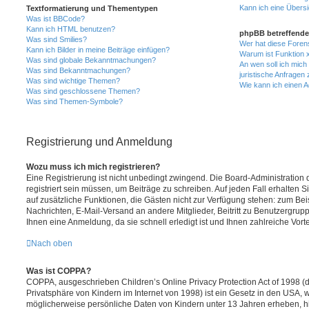
Kann ich eine Übersi
Textformatierung und Thementypen
Was ist BBCode?
Kann ich HTML benutzen?
phpBB betreffende
Was sind Smilies?
Wer hat diese Foren
Kann ich Bilder in meine Beiträge einfügen?
Warum ist Funktion x
Was sind globale Bekanntmachungen?
An wen soll ich mic
Was sind Bekanntmachungen?
juristische Anfragen
Was sind wichtige Themen?
Wie kann ich einen A
Was sind geschlossene Themen?
Was sind Themen-Symbole?
Registrierung und Anmeldung
Wozu muss ich mich registrieren?
Eine Registrierung ist nicht unbedingt zwingend. Die Board-Administration
registriert sein müssen, um Beiträge zu schreiben. Auf jeden Fall erhalten Sie 
auf zusätzliche Funktionen, die Gästen nicht zur Verfügung stehen: zum Beis
Nachrichten, E-Mail-Versand an andere Mitglieder, Beitritt zu Benutzergrup
Ihnen eine Anmeldung, da sie schnell erledigt ist und Ihnen zahlreiche Vortei
Nach oben
Was ist COPPA?
COPPA, ausgeschrieben Children’s Online Privacy Protection Act of 1998 (
Privatsphäre von Kindern im Internet von 1998) ist ein Gesetz in den USA, w
möglicherweise persönliche Daten von Kindern unter 13 Jahren erheben, h