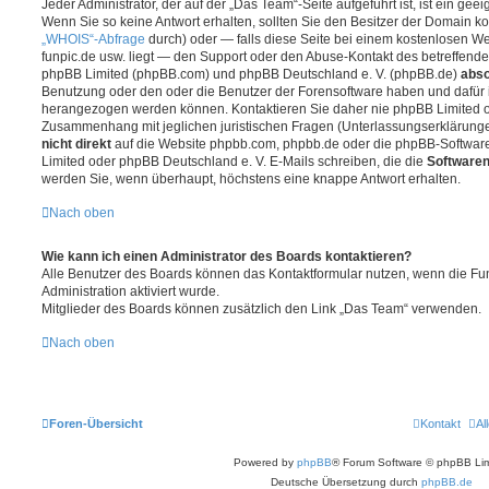
Jeder Administrator, der auf der „Das Team“-Seite aufgeführt ist, ist ein gee
Wenn Sie so keine Antwort erhalten, sollten Sie den Besitzer der Domain ko
„WHOIS“-Abfrage
durch) oder — falls diese Seite bei einem kostenlosen Webh
funpic.de usw. liegt — den Support oder den Abuse-Kontakt des betreffende
phpBB Limited (phpBB.com) und phpBB Deutschland e. V. (phpBB.de)
abso
Benutzung oder den oder die Benutzer der Forensoftware haben und dafür 
herangezogen werden können. Kontaktieren Sie daher nie phpBB Limited o
Zusammenhang mit jeglichen juristischen Fragen (Unterlassungserklärunge
nicht direkt
auf die Website phpbb.com, phpbb.de oder die phpBB-Software
Limited oder phpBB Deutschland e. V. E-Mails schreiben, die die
Softwaren
werden Sie, wenn überhaupt, höchstens eine knappe Antwort erhalten.
Nach oben
Wie kann ich einen Administrator des Boards kontaktieren?
Alle Benutzer des Boards können das Kontaktformular nutzen, wenn die Fun
Administration aktiviert wurde.
Mitglieder des Boards können zusätzlich den Link „Das Team“ verwenden.
Nach oben
Foren-Übersicht
Kontakt
Al
Powered by
phpBB
® Forum Software © phpBB Lim
Deutsche Übersetzung durch
phpBB.de