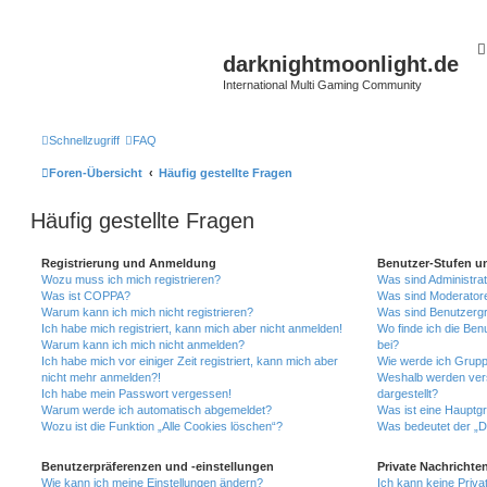
darknightmoonlight.de
International Multi Gaming Community
Schnellzugriff
FAQ
Foren-Übersicht
Häufig gestellte Fragen
Häufig gestellte Fragen
Registrierung und Anmeldung
Benutzer-Stufen u
Wozu muss ich mich registrieren?
Was sind Administra
Was ist COPPA?
Was sind Moderator
Warum kann ich mich nicht registrieren?
Was sind Benutzerg
Ich habe mich registriert, kann mich aber nicht anmelden!
Wo finde ich die Ben
Warum kann ich mich nicht anmelden?
bei?
Ich habe mich vor einiger Zeit registriert, kann mich aber
Wie werde ich Grupp
nicht mehr anmelden?!
Weshalb werden ver
Ich habe mein Passwort vergessen!
dargestellt?
Warum werde ich automatisch abgemeldet?
Was ist eine Hauptg
Wozu ist die Funktion „Alle Cookies löschen“?
Was bedeutet der „Da
Benutzerpräferenzen und -einstellungen
Private Nachrichte
Wie kann ich meine Einstellungen ändern?
Ich kann keine Priva