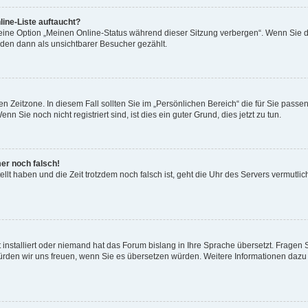
ine-Liste auftaucht?
 eine Option „Meinen Online-Status während dieser Sitzung verbergen“. Wenn Sie d
rden dann als unsichtbarer Besucher gezählt.
n Zeitzone. In diesem Fall sollten Sie im „Persönlichen Bereich“ die für Sie passend
 Sie noch nicht registriert sind, ist dies ein guter Grund, dies jetzt zu tun.
mer noch falsch!
ellt haben und die Zeit trotzdem noch falsch ist, geht die Uhr des Servers vermutlic
 installiert oder niemand hat das Forum bislang in Ihre Sprache übersetzt. Fragen 
t, würden wir uns freuen, wenn Sie es übersetzen würden. Weitere Informationen da