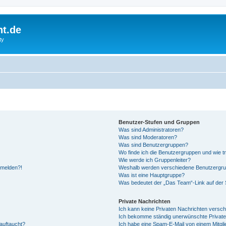
ht.de
ty
Benutzer-Stufen und Gruppen
Was sind Administratoren?
Was sind Moderatoren?
Was sind Benutzergruppen?
Wo finde ich die Benutzergruppen und wie tr
Wie werde ich Gruppenleiter?
anmelden?!
Weshalb werden verschiedene Benutzergrupp
Was ist eine Hauptgruppe?
Was bedeutet der „Das Team“-Link auf der S
Private Nachrichten
Ich kann keine Privaten Nachrichten versch
Ich bekomme ständig unerwünschte Private
auftaucht?
Ich habe eine Spam-E-Mail von einem Mitgli