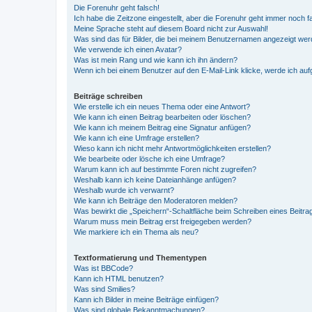
Die Forenuhr geht falsch!
Ich habe die Zeitzone eingestellt, aber die Forenuhr geht immer noch f
Meine Sprache steht auf diesem Board nicht zur Auswahl!
Was sind das für Bilder, die bei meinem Benutzernamen angezeigt we
Wie verwende ich einen Avatar?
Was ist mein Rang und wie kann ich ihn ändern?
Wenn ich bei einem Benutzer auf den E-Mail-Link klicke, werde ich au
Beiträge schreiben
Wie erstelle ich ein neues Thema oder eine Antwort?
Wie kann ich einen Beitrag bearbeiten oder löschen?
Wie kann ich meinem Beitrag eine Signatur anfügen?
Wie kann ich eine Umfrage erstellen?
Wieso kann ich nicht mehr Antwortmöglichkeiten erstellen?
Wie bearbeite oder lösche ich eine Umfrage?
Warum kann ich auf bestimmte Foren nicht zugreifen?
Weshalb kann ich keine Dateianhänge anfügen?
Weshalb wurde ich verwarnt?
Wie kann ich Beiträge den Moderatoren melden?
Was bewirkt die „Speichern“-Schaltfläche beim Schreiben eines Beitra
Warum muss mein Beitrag erst freigegeben werden?
Wie markiere ich ein Thema als neu?
Textformatierung und Thementypen
Was ist BBCode?
Kann ich HTML benutzen?
Was sind Smilies?
Kann ich Bilder in meine Beiträge einfügen?
Was sind globale Bekanntmachungen?