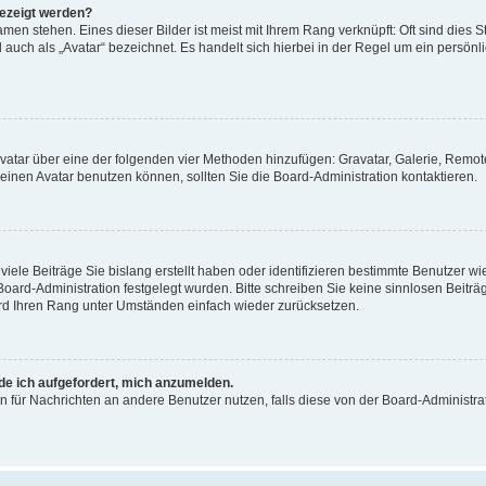
gezeigt werden?
men stehen. Eines dieser Bilder ist meist mit Ihrem Rang verknüpft: Oft sind dies S
auch als „Avatar“ bezeichnet. Es handelt sich hierbei in der Regel um ein persönl
 Avatar über eine der folgenden vier Methoden hinzufügen: Gravatar, Galerie, Rem
inen Avatar benutzen können, sollten Sie die Board-Administration kontaktieren.
iele Beiträge Sie bislang erstellt haben oder identifizieren bestimmte Benutzer
 Board-Administration festgelegt wurden. Bitte schreiben Sie keine sinnlosen Beit
wird Ihren Rang unter Umständen einfach wieder zurücksetzen.
rde ich aufgefordert, mich anzumelden.
ion für Nachrichten an andere Benutzer nutzen, falls diese von der Board-Administ