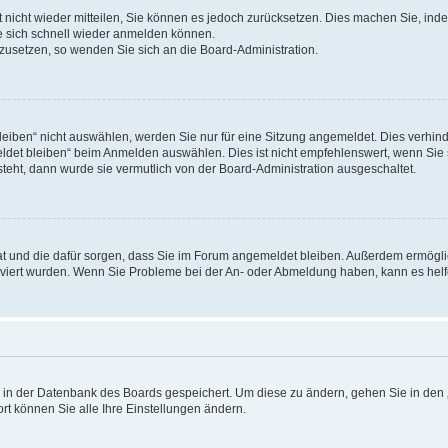
rt nicht wieder mitteilen, Sie können es jedoch zurücksetzen. Dies machen Sie, in
e sich schnell wieder anmelden können.
ckzusetzen, so wenden Sie sich an die Board-Administration.
ben“ nicht auswählen, werden Sie nur für eine Sitzung angemeldet. Dies verhinde
et bleiben“ beim Anmelden auswählen. Dies ist nicht empfehlenswert, wenn Sie s
steht, dann wurde sie vermutlich von der Board-Administration ausgeschaltet.
 hat und die dafür sorgen, dass Sie im Forum angemeldet bleiben. Außerdem ermögl
ktiviert wurden. Wenn Sie Probleme bei der An- oder Abmeldung haben, kann es hel
en in der Datenbank des Boards gespeichert. Um diese zu ändern, gehen Sie in den 
rt können Sie alle Ihre Einstellungen ändern.