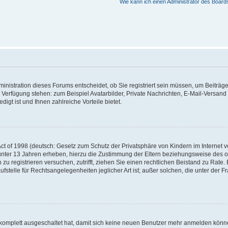
Wie kann ich einen Administrator des Board
nistration dieses Forums entscheidet, ob Sie registriert sein müssen, um Beiträge z
ur Verfügung stehen: zum Beispiel Avatarbilder, Private Nachrichten, E-Mail-Versand
igt ist und Ihnen zahlreiche Vorteile bietet.
t of 1998 (deutsch: Gesetz zum Schutz der Privatsphäre von Kindern im Internet vo
unter 13 Jahren erheben, hierzu die Zustimmung der Eltern beziehungsweise des o
h zu registrieren versuchen, zutrifft, ziehen Sie einen rechtlichen Beistand zu Rat
stelle für Rechtsangelegenheiten jeglicher Art ist; außer solchen, die unter der 
.
 komplett ausgeschaltet hat, damit sich keine neuen Benutzer mehr anmelden könne