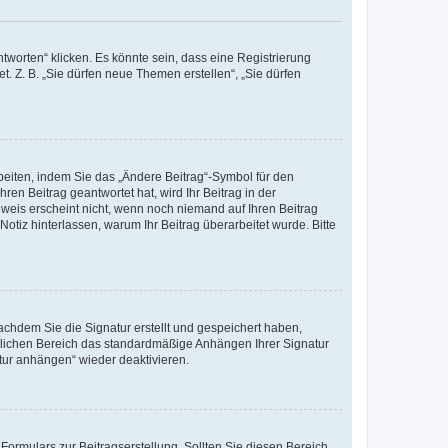
worten“ klicken. Es könnte sein, dass eine Registrierung
t. Z. B. „Sie dürfen neue Themen erstellen“, „Sie dürfen
beiten, indem Sie das „Ändere Beitrag“-Symbol für den
ren Beitrag geantwortet hat, wird Ihr Beitrag in der
nweis erscheint nicht, wenn noch niemand auf Ihren Beitrag
Notiz hinterlassen, warum Ihr Beitrag überarbeitet wurde. Bitte
chdem Sie die Signatur erstellt und gespeichert haben,
nlichen Bereich das standardmäßige Anhängen Ihrer Signatur
tur anhängen“ wieder deaktivieren.
ormulars zur Beitragserstellung. Sollten Sie diesen Bereich