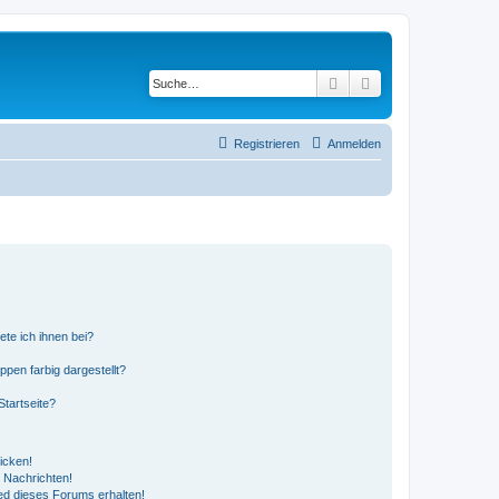
Suche
Erweiterte Suche
Registrieren
Anmelden
ete ich ihnen bei?
en farbig dargestellt?
tartseite?
icken!
 Nachrichten!
ed dieses Forums erhalten!