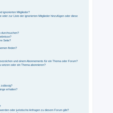
d ignorierten Mitglieder?
e oder zur Liste der ignorierten Mitglieder hinzufügen oder diese
en durchsuchen?
gebnisse?
re Seite?
hemen finden?
esezeichen und einem Abonnements für ein Thema oder Forum?
a setzen oder ein Thema abonnieren?
 zulässig?
hänge erhalten?
?
hwerden oder juristische Anfragen zu diesem Forum gibt?