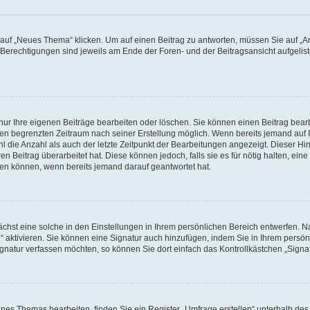
f „Neues Thema“ klicken. Um auf einen Beitrag zu antworten, müssen Sie auf „Ant
e Berechtigungen sind jeweils am Ende der Foren- und der Beitragsansicht aufgeliste
nur Ihre eigenen Beiträge bearbeiten oder löschen. Sie können einen Beitrag bear
nen begrenzten Zeitraum nach seiner Erstellung möglich. Wenn bereits jemand auf Ih
 die Anzahl als auch der letzte Zeitpunkt der Bearbeitungen angezeigt. Dieser Hi
 Beitrag überarbeitet hat. Diese können jedoch, falls sie es für nötig halten, eine 
hen können, wenn bereits jemand darauf geantwortet hat.
hst eine solche in den Einstellungen in Ihrem persönlichen Bereich entwerfen. Na
 aktivieren. Sie können eine Signatur auch hinzufügen, indem Sie in Ihrem persö
gnatur verfassen möchten, so können Sie dort einfach das Kontrollkästchen „Signa
es Themas bearbeiten, finden Sie ein Register „Umfrage erstellen“ unterhalb des F