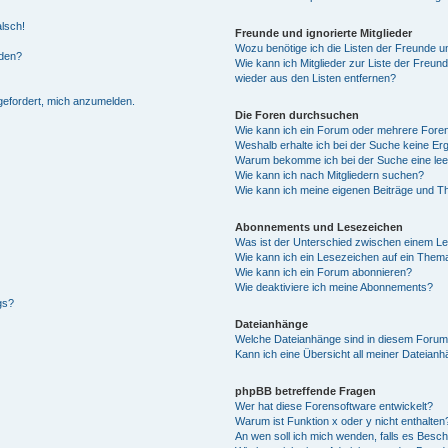
alsch!
Freunde und ignorierte Mitglieder
Wozu benötige ich die Listen der Freunde un
rden?
Wie kann ich Mitglieder zur Liste der Freund
wieder aus den Listen entfernen?
fgefordert, mich anzumelden.
Die Foren durchsuchen
Wie kann ich ein Forum oder mehrere For
Weshalb erhalte ich bei der Suche keine Er
Warum bekomme ich bei der Suche eine lee
Wie kann ich nach Mitgliedern suchen?
Wie kann ich meine eigenen Beiträge und T
Abonnements und Lesezeichen
Was ist der Unterschied zwischen einem L
Wie kann ich ein Lesezeichen auf ein Them
Wie kann ich ein Forum abonnieren?
Wie deaktiviere ich meine Abonnements?
gs?
Dateianhänge
Welche Dateianhänge sind in diesem Forum
Kann ich eine Übersicht all meiner Dateian
phpBB betreffende Fragen
Wer hat diese Forensoftware entwickelt?
Warum ist Funktion x oder y nicht enthalten
An wen soll ich mich wenden, falls es Besc