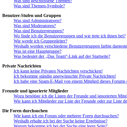
Was sind geschlossene Themen?
Was sind Themen-Symbole?
Benutzer-Stufen und Gruppen
Was sind Administratoren?
Was sind Moderatoren?
Was sind Benutzergruppen?
Wo finde ich die Benutzergruppen und wie trete ich ihnen bei?
Wie werde ich Gruppenleiter?
Weshalb werden verschiedene Benutzergruppen farbig dargestel
Was ist eine Hauptgruppe?
Was bedeutet der „Das Team“-Link auf der Startseite?
Private Nachrichten
Ich kann keine Privaten Nachrichten verschicken!
Ich bekomme ständig unerwünschte Private Nachrichten!
Ich habe eine Spam-E-Mail von einem Mitglied dieses Forums e
Freunde und ignorierte Mitglieder
Wozu benötige ich die Listen der Freunde und ignorierten Mitg
Wie kann ich Mitglieder zur Liste der Freunde oder zur Liste d
Die Foren durchsuchen
Wie kann ich ein Forum oder mehrere Foren durchsuchen?
Weshalb erhalte ich bei der Suche keine Ergebnisse?
Warum bekomme ich bei der Suche eine leere Seite?