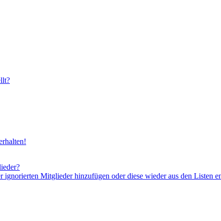
lt?
rhalten!
lieder?
er ignorierten Mitglieder hinzufügen oder diese wieder aus den Listen e