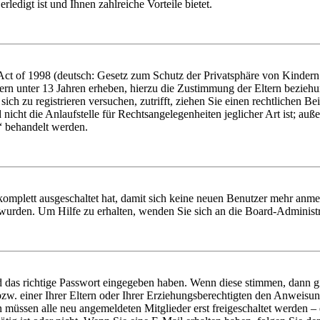
ledigt ist und Ihnen zahlreiche Vorteile bietet.
t of 1998 (deutsch: Gesetz zum Schutz der Privatsphäre von Kindern i
ern unter 13 Jahren erheben, hierzu die Zustimmung der Eltern bezieh
e sich zu registrieren versuchen, zutrifft, ziehen Sie einen rechtlichen
icht die Anlaufstelle für Rechtsangelegenheiten jeglicher Art ist; auße
“ behandelt werden.
 komplett ausgeschaltet hat, damit sich keine neuen Benutzer mehr anme
 wurden. Um Hilfe zu erhalten, wenden Sie sich an die Board-Administr
d das richtige Passwort eingegeben haben. Wenn diese stimmen, dann 
zw. einer Ihrer Eltern oder Ihrer Erziehungsberechtigten den Anweisung
n müssen alle neu angemeldeten Mitglieder erst freigeschaltet werden – 