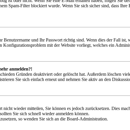
nötig ist oder nicht. Wenn Sie eine E-Mail erhalten haben, folgen Sie d
em Spam-Filter blockiert wurde. Wenn Sie sich sicher sind, dass Ihre
hr Benutzername und Ihr Passwort richtig sind. Wenn dies der Fall ist
ein Konfigurationsproblem mit der Website vorliegt, welches ein Adminis
t mehr anmelden?!
schieden Gründen deaktiviert oder gelöscht hat. Außerdem löschen viele
trieren Sie sich einfach erneut und nehmen Sie aktiv an den Diskussion
rt nicht wieder mitteilen, Sie können es jedoch zurücksetzen. Dies ma
ollten Sie sich schnell wieder anmelden können.
ckzusetzen, so wenden Sie sich an die Board-Administration.