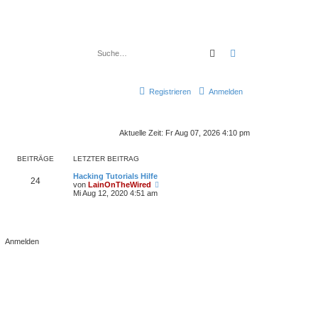
Suche
Erweiterte Suche
Registrieren
Anmelden
Aktuelle Zeit: Fr Aug 07, 2026 4:10 pm
BEITRÄGE
LETZTER BEITRAG
Hacking Tutorials Hilfe
24
N
von
LainOnTheWired
e
Mi Aug 12, 2020 4:51 am
u
e
s
t
e
r
B
e
i
t
r
a
g