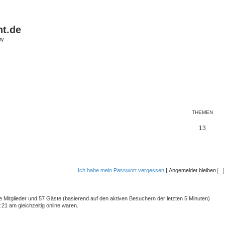
ht.de
ty
THEMEN
13
Ich habe mein Passwort vergessen
|
Angemeldet bleiben
re Mitglieder und 57 Gäste (basierend auf den aktiven Besuchern der letzten 5 Minuten)
21 am gleichzeitig online waren.