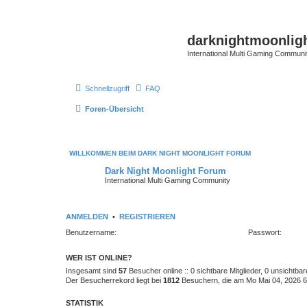
darknightmoonlig
International Multi Gaming Communi
Schnellzugriff
FAQ
Foren-Übersicht
WILLKOMMEN BEIM DARK NIGHT MOONLIGHT FORUM
Dark Night Moonlight Forum
International Multi Gaming Community
ANMELDEN
•
REGISTRIEREN
Benutzername:
Passwort:
WER IST ONLINE?
Insgesamt sind
57
Besucher online :: 0 sichtbare Mitglieder, 0 unsichtba
Der Besucherrekord liegt bei
1812
Besuchern, die am Mo Mai 04, 2026 6:
STATISTIK