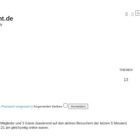
Suche
Erw
ht.de
ty
THEMEN
13
n Passwort vergessen
|
Angemeldet bleiben
e Mitglieder und 3 Gäste (basierend auf den aktiven Besuchern der letzten 5 Minuten)
21 am gleichzeitig online waren.