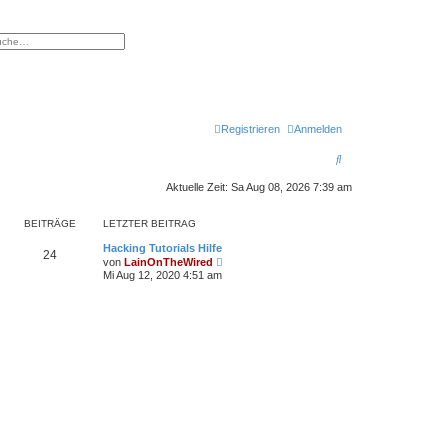
eiterte Suche
Registrieren
Anmelden
S
u
Aktuelle Zeit: Sa Aug 08, 2026 7:39 am
c
BEITRÄGE
LETZTER BEITRAG
h
Hacking Tutorials Hilfe
e
24
N
von
LainOnTheWired
e
Mi Aug 12, 2020 4:51 am
u
e
s
t
e
r
B
e
i
t
r
a
g