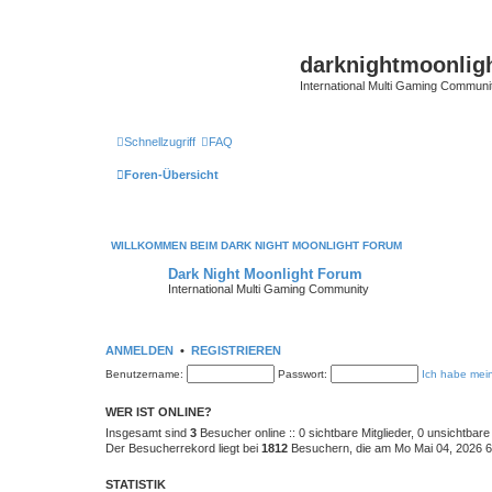
darknightmoonlig
International Multi Gaming Communi
Schnellzugriff
FAQ
Foren-Übersicht
WILLKOMMEN BEIM DARK NIGHT MOONLIGHT FORUM
Dark Night Moonlight Forum
International Multi Gaming Community
ANMELDEN
•
REGISTRIEREN
Benutzername:
Passwort:
Ich habe mei
WER IST ONLINE?
Insgesamt sind
3
Besucher online :: 0 sichtbare Mitglieder, 0 unsichtbar
Der Besucherrekord liegt bei
1812
Besuchern, die am Mo Mai 04, 2026 6:
STATISTIK