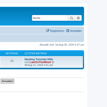
Suche
Erweiterte Suche
Registrieren
Anmelden
Aktuelle Zeit: Sa Aug 08, 2026 6:37 am
BEITRÄGE
LETZTER BEITRAG
Hacking Tutorials Hilfe
24
N
von
LainOnTheWired
e
Mi Aug 12, 2020 4:51 am
u
e
s
t
e
r
B
e
i
t
r
a
g