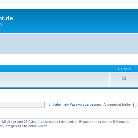
ht.de
ty
THEMEN
13
Ich habe mein Passwort vergessen
|
Angemeldet bleiben
re Mitglieder und 73 Gäste (basierend auf den aktiven Besuchern der letzten 5 Minuten)
21 am gleichzeitig online waren.