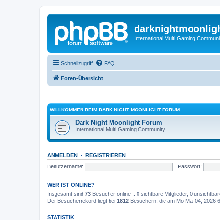
darknightmoonlig
International Multi Gaming Communi
Schnellzugriff
FAQ
Foren-Übersicht
WILLKOMMEN BEIM DARK NIGHT MOONLIGHT FORUM
Dark Night Moonlight Forum
International Multi Gaming Community
ANMELDEN
•
REGISTRIEREN
Benutzername:
Passwort:
WER IST ONLINE?
Insgesamt sind
73
Besucher online :: 0 sichtbare Mitglieder, 0 unsichtba
Der Besucherrekord liegt bei
1812
Besuchern, die am Mo Mai 04, 2026 6:
STATISTIK