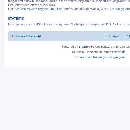
Insgesamt sind
56
Besucher online :: 0 sichtbare Mitglieder, 0 unsichtbare Mitglieder 
Besuchern der letzten 5 Minuten)
Der Besucherrekord liegt bei
1812
Besuchern, die am Mo Mai 04, 2026 6:21 am gleichze
STATISTIK
Beiträge insgesamt
-27
• Themen insgesamt
9
• Mitglieder insgesamt
11857
• Unser ne
Foren-Übersicht
Kontakt
Al
Powered by
phpBB
® Forum Software © phpBB Lim
Deutsche Übersetzung durch
phpBB.de
Datenschutz
|
Nutzungsbedingungen