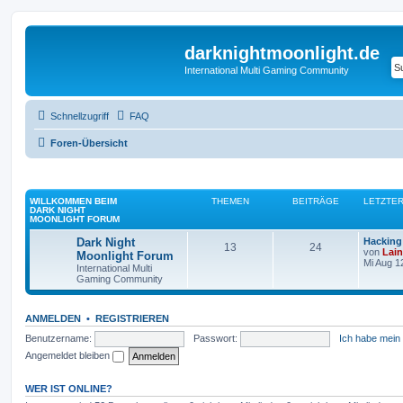
darknightmoonlight.de
International Multi Gaming Community
Schnellzugriff
FAQ
Foren-Übersicht
WILLKOMMEN BEIM
THEMEN
BEITRÄGE
LETZTER
DARK NIGHT
MOONLIGHT FORUM
Dark Night
Hacking 
13
24
von
Lai
Moonlight Forum
Mi Aug 1
International Multi
Gaming Community
ANMELDEN
•
REGISTRIEREN
Benutzername:
Passwort:
Ich habe mein
Angemeldet bleiben
WER IST ONLINE?