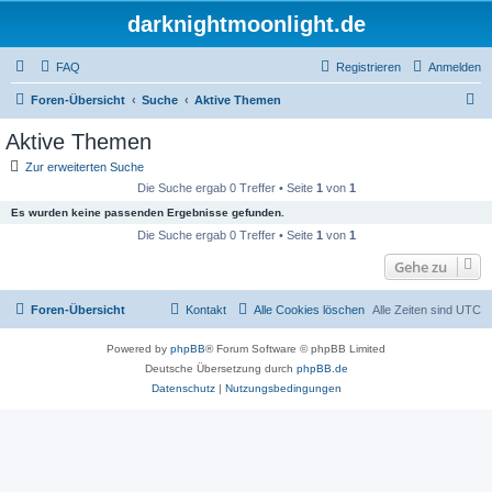
darknightmoonlight.de
FAQ
Registrieren
Anmelden
S
Foren-Übersicht
Suche
Aktive Themen
u
Aktive Themen
c
Zur erweiterten Suche
h
Die Suche ergab 0 Treffer • Seite
1
von
1
e
Es wurden keine passenden Ergebnisse gefunden.
Die Suche ergab 0 Treffer • Seite
1
von
1
Gehe zu
Foren-Übersicht
Kontakt
Alle Cookies löschen
Alle Zeiten sind
UTC
Powered by
phpBB
® Forum Software © phpBB Limited
Deutsche Übersetzung durch
phpBB.de
Datenschutz
|
Nutzungsbedingungen