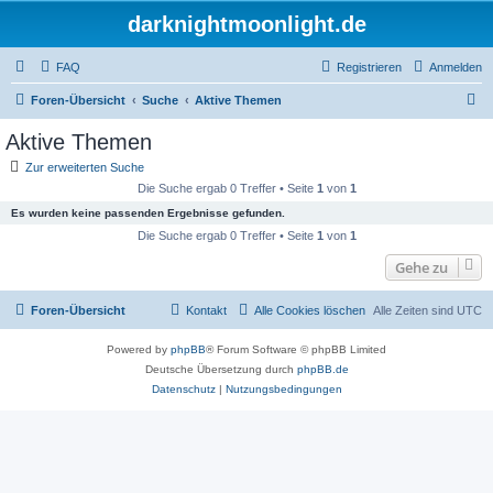
darknightmoonlight.de
FAQ
Registrieren
Anmelden
S
Foren-Übersicht
Suche
Aktive Themen
u
Aktive Themen
c
Zur erweiterten Suche
h
Die Suche ergab 0 Treffer • Seite
1
von
1
e
Es wurden keine passenden Ergebnisse gefunden.
Die Suche ergab 0 Treffer • Seite
1
von
1
Gehe zu
Foren-Übersicht
Kontakt
Alle Cookies löschen
Alle Zeiten sind
UTC
Powered by
phpBB
® Forum Software © phpBB Limited
Deutsche Übersetzung durch
phpBB.de
Datenschutz
|
Nutzungsbedingungen