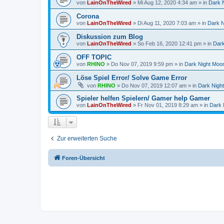
von
LainOnTheWired
»
Mi Aug 12, 2020 4:34 am
» in
Dark 
Corona
von
LainOnTheWired
»
Di Aug 11, 2020 7:03 am
» in
Dark N
Diskussion zum Blog
von
LainOnTheWired
»
So Feb 16, 2020 12:41 pm
» in
Dark
OFF TOPIC
von
RHINO
»
Do Nov 07, 2019 9:59 pm
» in
Dark Night Moon
Löse Spiel Error/ Solve Game Error
von
RHINO
»
Do Nov 07, 2019 12:07 am
» in
Dark Nigh
Spieler helfen Spielern/ Gamer help Gamer
von
LainOnTheWired
»
Fr Nov 01, 2019 8:29 am
» in
Dark 
Zur erweiterten Suche
Foren-Übersicht