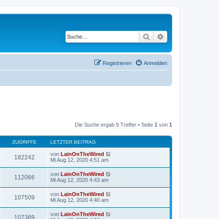
Suche
Erweiterte Suche
Registrieren
Anmelden
Die Suche ergab 9 Treffer • Seite
1
von
1
ZUGRIFFE
LETZTER BEITRAG
von
LainOnTheWired
182242
Mi Aug 12, 2020 4:51 am
von
LainOnTheWired
112066
Mi Aug 12, 2020 4:43 am
von
LainOnTheWired
107509
Mi Aug 12, 2020 4:40 am
von
LainOnTheWired
107389