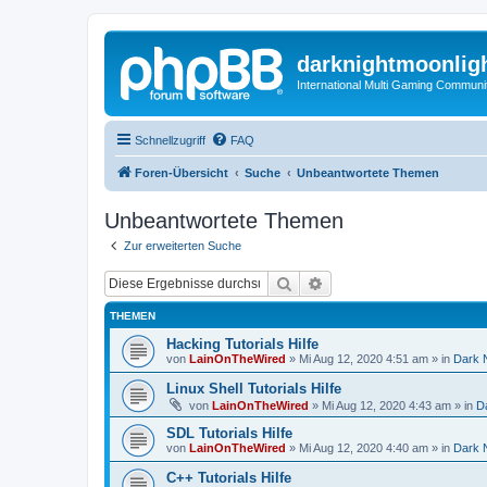
darknightmoonlig
International Multi Gaming Communi
Schnellzugriff
FAQ
Foren-Übersicht
Suche
Unbeantwortete Themen
Unbeantwortete Themen
Zur erweiterten Suche
Suche
Erweiterte Suche
THEMEN
Hacking Tutorials Hilfe
von
LainOnTheWired
»
Mi Aug 12, 2020 4:51 am
» in
Dark 
Linux Shell Tutorials Hilfe
von
LainOnTheWired
»
Mi Aug 12, 2020 4:43 am
» in
D
SDL Tutorials Hilfe
von
LainOnTheWired
»
Mi Aug 12, 2020 4:40 am
» in
Dark 
C++ Tutorials Hilfe