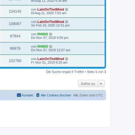
Mi Aug 12, 2020 4:34 am
von
LainOnTheWired
104145
Di Aug 11, 2020 7:03 am
von
LainOnTheWired
108067
So Feb 16, 2020 12:41 pm
von
RHINO
97844
Do Nov 07, 2019 9:59 pm
von
RHINO
86879
Do Nov 07, 2019 12:07 am
von
LainOnTheWired
102760
Fr Nov 01, 2019 8:29 am
Die Suche ergab 9 Treffer • Seite
1
von
1
Gehe zu
Kontakt
Alle Cookies löschen
Alle Zeiten sind
UTC