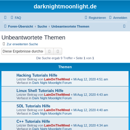
darknightmoonlight.de
FAQ
Registrieren
Anmelden
S
Foren-Übersicht
Suche
Unbeantwortete Themen
u
Unbeantwortete Themen
c
Zur erweiterten Suche
h
Suche
Erweiterte Suche
e
Die Suche ergab 9 Treffer • Seite
1
von
1
Themen
Hacking Tutorials Hilfe
Letzter Beitrag von
LainOnTheWired
«
Mi Aug 12, 2020 4:51 am
Verfasst in
Dark Night Moonlight Forum
Linux Shell Tutorials Hilfe
Letzter Beitrag von
LainOnTheWired
«
Mi Aug 12, 2020 4:43 am
Verfasst in
Dark Night Moonlight Forum
SDL Tutorials Hilfe
Letzter Beitrag von
LainOnTheWired
«
Mi Aug 12, 2020 4:40 am
Verfasst in
Dark Night Moonlight Forum
C++ Tutorials Hilfe
Letzter Beitrag von
LainOnTheWired
«
Mi Aug 12, 2020 4:34 am
Verfasst in
Dark Night Moonlight Forum