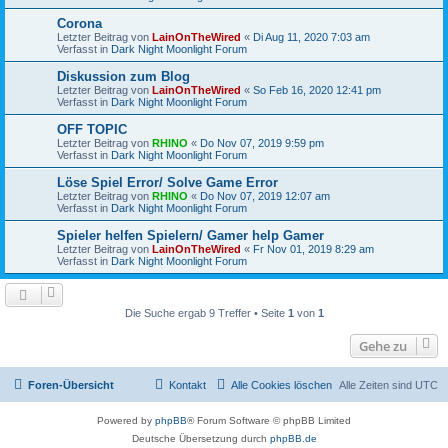
Corona
Letzter Beitrag von
LainOnTheWired
«
Di Aug 11, 2020 7:03 am
Verfasst in
Dark Night Moonlight Forum
Diskussion zum Blog
Letzter Beitrag von
LainOnTheWired
«
So Feb 16, 2020 12:41 pm
Verfasst in
Dark Night Moonlight Forum
OFF TOPIC
Letzter Beitrag von
RHINO
«
Do Nov 07, 2019 9:59 pm
Verfasst in
Dark Night Moonlight Forum
Löse Spiel Error/ Solve Game Error
Letzter Beitrag von
RHINO
«
Do Nov 07, 2019 12:07 am
Verfasst in
Dark Night Moonlight Forum
Spieler helfen Spielern/ Gamer help Gamer
Letzter Beitrag von
LainOnTheWired
«
Fr Nov 01, 2019 8:29 am
Verfasst in
Dark Night Moonlight Forum
Die Suche ergab 9 Treffer • Seite
1
von
1
Gehe zu
Foren-Übersicht
Kontakt
Alle Cookies löschen
Alle Zeiten sind
UTC
Powered by
phpBB
® Forum Software © phpBB Limited
Deutsche Übersetzung durch
phpBB.de