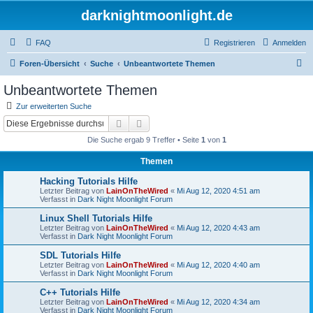
darknightmoonlight.de
FAQ
Registrieren
Anmelden
S
Foren-Übersicht
Suche
Unbeantwortete Themen
u
Unbeantwortete Themen
c
Zur erweiterten Suche
h
Suche
Erweiterte Suche
e
Die Suche ergab 9 Treffer • Seite
1
von
1
Themen
Hacking Tutorials Hilfe
Letzter Beitrag von
LainOnTheWired
«
Mi Aug 12, 2020 4:51 am
Verfasst in
Dark Night Moonlight Forum
Linux Shell Tutorials Hilfe
Letzter Beitrag von
LainOnTheWired
«
Mi Aug 12, 2020 4:43 am
Verfasst in
Dark Night Moonlight Forum
SDL Tutorials Hilfe
Letzter Beitrag von
LainOnTheWired
«
Mi Aug 12, 2020 4:40 am
Verfasst in
Dark Night Moonlight Forum
C++ Tutorials Hilfe
Letzter Beitrag von
LainOnTheWired
«
Mi Aug 12, 2020 4:34 am
Verfasst in
Dark Night Moonlight Forum