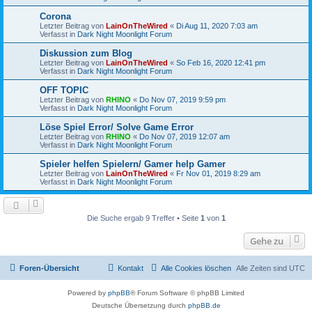
Corona
Letzter Beitrag von
LainOnTheWired
«
Di Aug 11, 2020 7:03 am
Verfasst in
Dark Night Moonlight Forum
Diskussion zum Blog
Letzter Beitrag von
LainOnTheWired
«
So Feb 16, 2020 12:41 pm
Verfasst in
Dark Night Moonlight Forum
OFF TOPIC
Letzter Beitrag von
RHINO
«
Do Nov 07, 2019 9:59 pm
Verfasst in
Dark Night Moonlight Forum
Löse Spiel Error/ Solve Game Error
Letzter Beitrag von
RHINO
«
Do Nov 07, 2019 12:07 am
Verfasst in
Dark Night Moonlight Forum
Spieler helfen Spielern/ Gamer help Gamer
Letzter Beitrag von
LainOnTheWired
«
Fr Nov 01, 2019 8:29 am
Verfasst in
Dark Night Moonlight Forum
Die Suche ergab 9 Treffer • Seite
1
von
1
Gehe zu
Foren-Übersicht
Kontakt
Alle Cookies löschen
Alle Zeiten sind
UTC
Powered by
phpBB
® Forum Software © phpBB Limited
Deutsche Übersetzung durch
phpBB.de