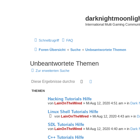
darknightmoonlig
International Multi Gaming Communi
Schnellzugriff
FAQ
Foren-Übersicht
Suche
Unbeantwortete Themen
Unbeantwortete Themen
Zur erweiterten Suche
Suche
Erweiterte Suche
THEMEN
Hacking Tutorials Hilfe
von
LainOnTheWired
»
Mi Aug 12, 2020 4:51 am
» in
Dark 
Linux Shell Tutorials Hilfe
von
LainOnTheWired
»
Mi Aug 12, 2020 4:43 am
» in
D
SDL Tutorials Hilfe
von
LainOnTheWired
»
Mi Aug 12, 2020 4:40 am
» in
Dark 
C++ Tutorials Hilfe