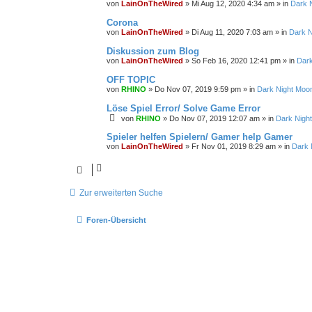
von
LainOnTheWired
»
Mi Aug 12, 2020 4:34 am
» in
Dark 
Corona
von
LainOnTheWired
»
Di Aug 11, 2020 7:03 am
» in
Dark N
Diskussion zum Blog
von
LainOnTheWired
»
So Feb 16, 2020 12:41 pm
» in
Dark
OFF TOPIC
von
RHINO
»
Do Nov 07, 2019 9:59 pm
» in
Dark Night Moon
Löse Spiel Error/ Solve Game Error
von
RHINO
»
Do Nov 07, 2019 12:07 am
» in
Dark Nigh
Spieler helfen Spielern/ Gamer help Gamer
von
LainOnTheWired
»
Fr Nov 01, 2019 8:29 am
» in
Dark 
Zur erweiterten Suche
Foren-Übersicht