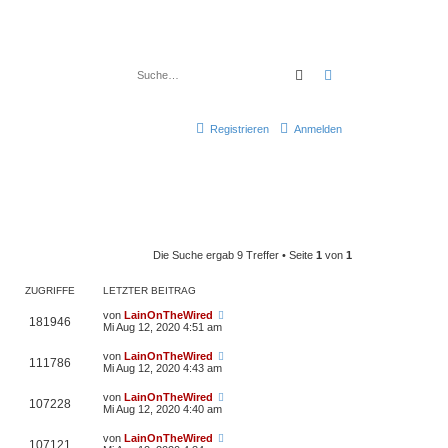
Suche
Erweiterte Suche
Registrieren
Anmelden
Die Suche ergab 9 Treffer • Seite
1
von
1
ZUGRIFFE
LETZTER BEITRAG
von
LainOnTheWired
181946
Mi Aug 12, 2020 4:51 am
von
LainOnTheWired
111786
Mi Aug 12, 2020 4:43 am
von
LainOnTheWired
107228
Mi Aug 12, 2020 4:40 am
von
LainOnTheWired
107121