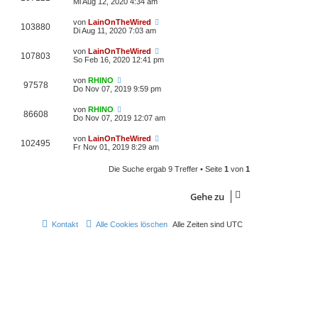
Mi Aug 12, 2020 4:34 am
von
LainOnTheWired
103880
Di Aug 11, 2020 7:03 am
von
LainOnTheWired
107803
So Feb 16, 2020 12:41 pm
von
RHINO
97578
Do Nov 07, 2019 9:59 pm
von
RHINO
86608
Do Nov 07, 2019 12:07 am
von
LainOnTheWired
102495
Fr Nov 01, 2019 8:29 am
Die Suche ergab 9 Treffer • Seite
1
von
1
Gehe zu
Kontakt
Alle Cookies löschen
Alle Zeiten sind
UTC