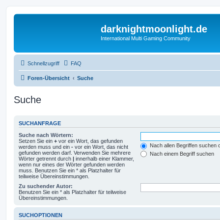
darknightmoonlight.de
International Multi Gaming Community
Schnellzugriff
FAQ
Foren-Übersicht
Suche
Suche
SUCHANFRAGE
Suche nach Wörtern:
Setzen Sie ein
+
vor ein Wort, das gefunden
Nach allen Begriffen suchen
werden muss und ein
-
vor ein Wort, das nicht
gefunden werden darf. Verwenden Sie mehrere
Nach einem Begriff suchen
Wörter getrennt durch
|
innerhalb einer Klammer,
wenn nur eines der Wörter gefunden werden
muss. Benutzen Sie ein * als Platzhalter für
teilweise Übereinstimmungen.
Zu suchender Autor:
Benutzen Sie ein * als Platzhalter für teilweise
Übereinstimmungen.
SUCHOPTIONEN