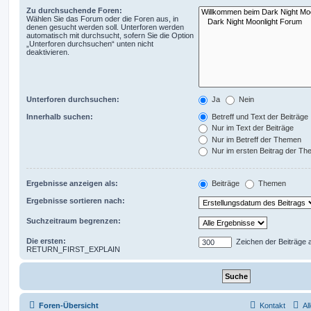
Zu durchsuchende Foren:
Wählen Sie das Forum oder die Foren aus, in
denen gesucht werden soll. Unterforen werden
automatisch mit durchsucht, sofern Sie die Option
„Unterforen durchsuchen“ unten nicht
deaktivieren.
Unterforen durchsuchen:
Ja
Nein
Innerhalb suchen:
Betreff und Text der Beiträge
Nur im Text der Beiträge
Nur im Betreff der Themen
Nur im ersten Beitrag der T
Ergebnisse anzeigen als:
Beiträge
Themen
Ergebnisse sortieren nach:
Suchzeitraum begrenzen:
Die ersten:
Zeichen der Beiträge 
RETURN_FIRST_EXPLAIN
Foren-Übersicht
Kontakt
Al