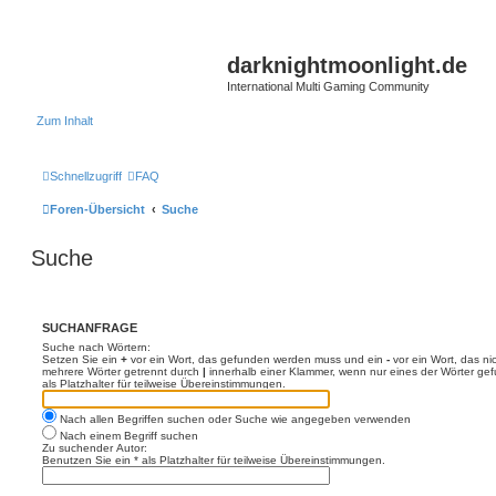
darknightmoonlight.de
International Multi Gaming Community
Zum Inhalt
Schnellzugriff
FAQ
Foren-Übersicht
Suche
Suche
SUCHANFRAGE
Suche nach Wörtern:
Setzen Sie ein
+
vor ein Wort, das gefunden werden muss und ein
-
vor ein Wort, das n
mehrere Wörter getrennt durch
|
innerhalb einer Klammer, wenn nur eines der Wörter ge
als Platzhalter für teilweise Übereinstimmungen.
Nach allen Begriffen suchen oder Suche wie angegeben verwenden
Nach einem Begriff suchen
Zu suchender Autor:
Benutzen Sie ein * als Platzhalter für teilweise Übereinstimmungen.