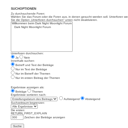
SUCHOPTIONEN
Zu durchsuchende Foren:
Wählen Sie das Forum oder die Foren aus, in denen gesucht werden soll. Unterforen we
Sie die Option „Unterforen durchsuchen“ unten nicht deaktivieren.
Unterforen durchsuchen:
Ja
Nein
Innerhalb suchen:
Betreff und Text der Beiträge
Nur im Text der Beiträge
Nur im Betreff der Themen
Nur im ersten Beitrag der Themen
Ergebnisse anzeigen als:
Beiträge
Themen
Ergebnisse sortieren nach:
Aufsteigend
Absteigend
Suchzeitraum begrenzen:
Die ersten:
RETURN_FIRST_EXPLAIN
Zeichen der Beiträge anzeigen