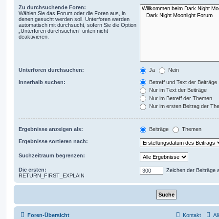
Zu durchsuchende Foren:
Wählen Sie das Forum oder die Foren aus, in
denen gesucht werden soll. Unterforen werden
automatisch mit durchsucht, sofern Sie die Option
„Unterforen durchsuchen“ unten nicht
deaktivieren.
Unterforen durchsuchen:
Ja
Nein
Innerhalb suchen:
Betreff und Text der Beiträge
Nur im Text der Beiträge
Nur im Betreff der Themen
Nur im ersten Beitrag der T
Ergebnisse anzeigen als:
Beiträge
Themen
Ergebnisse sortieren nach:
Suchzeitraum begrenzen:
Die ersten:
Zeichen der Beiträge 
RETURN_FIRST_EXPLAIN
Foren-Übersicht
Kontakt
Al