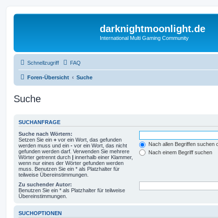
darknightmoonlight.de
International Multi Gaming Community
Schnellzugriff
FAQ
Foren-Übersicht
Suche
Suche
SUCHANFRAGE
Suche nach Wörtern:
Setzen Sie ein
+
vor ein Wort, das gefunden
Nach allen Begriffen suchen
werden muss und ein
-
vor ein Wort, das nicht
gefunden werden darf. Verwenden Sie mehrere
Nach einem Begriff suchen
Wörter getrennt durch
|
innerhalb einer Klammer,
wenn nur eines der Wörter gefunden werden
muss. Benutzen Sie ein * als Platzhalter für
teilweise Übereinstimmungen.
Zu suchender Autor:
Benutzen Sie ein * als Platzhalter für teilweise
Übereinstimmungen.
SUCHOPTIONEN