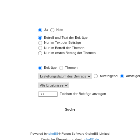
Ja
Nein
Betreff und Text der Beiträge
Nur im Text der Beiträge
Nur im Betreff der Themen
Nur im ersten Beitrag der Themen
Beiträge
Themen
Aufsteigend
Absteige
Zeichen der Beiträge anzeigen
Powered by
phpBB
® Forum Software © phpBB Limited
Deutsche Übersetzung durch
phpBB.de