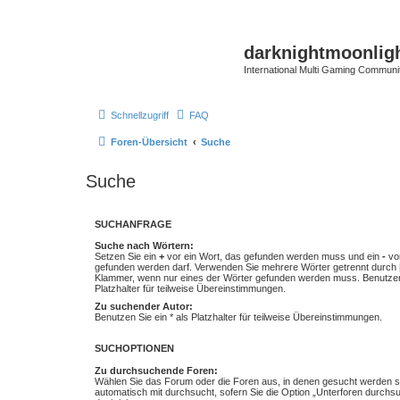
darknightmoonlig
International Multi Gaming Communi
Schnellzugriff
FAQ
Foren-Übersicht
Suche
Suche
SUCHANFRAGE
Suche nach Wörtern:
Setzen Sie ein
+
vor ein Wort, das gefunden werden muss und ein
-
vor
gefunden werden darf. Verwenden Sie mehrere Wörter getrennt durch
Klammer, wenn nur eines der Wörter gefunden werden muss. Benutzen 
Platzhalter für teilweise Übereinstimmungen.
Zu suchender Autor:
Benutzen Sie ein * als Platzhalter für teilweise Übereinstimmungen.
SUCHOPTIONEN
Zu durchsuchende Foren:
Wählen Sie das Forum oder die Foren aus, in denen gesucht werden so
automatisch mit durchsucht, sofern Sie die Option „Unterforen durchs