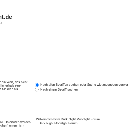
ht.de
ty
 ein Wort, das nicht
Nach allen Begriffen suchen oder Suche wie angegeben verwe
|
innerhalb einer
Sie ein * als
Nach einem Begriff suchen
ll. Unterforen werden
uchen“ unten nicht