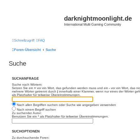
darknightmoonlight.de
International Multi Gaming Community
Schnellzugriff
FAQ
Foren-Übersicht
Suche
Suche
SUCHANFRAGE
Suche nach Wörtern:
Setzen Sie ein
+
vor ein Wort, das gefunden werden muss und ein
-
vor ein Wort, das n
mehrere Wörter getrennt durch
|
innerhalb einer Klammer, wenn nur eines der Wörter ge
als Platzhalter für teilweise Übereinstimmungen.
Nach allen Begriffen suchen oder Suche wie angegeben verwenden
Nach einem Begriff suchen
Zu suchender Autor:
Benutzen Sie ein * als Platzhalter für teilweise Übereinstimmungen.
SUCHOPTIONEN
Zu durchsuchende Foren: