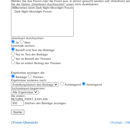
Wählen Sie das Forum oder die Foren aus, in denen gesucht werden soll. Unterforen we
Sie die Option „Unterforen durchsuchen“ unten nicht deaktivieren.
Unterforen durchsuchen:
Ja
Nein
Innerhalb suchen:
Betreff und Text der Beiträge
Nur im Text der Beiträge
Nur im Betreff der Themen
Nur im ersten Beitrag der Themen
Ergebnisse anzeigen als:
Beiträge
Themen
Ergebnisse sortieren nach:
Aufsteigend
Absteigend
Suchzeitraum begrenzen:
Die ersten:
RETURN_FIRST_EXPLAIN
Zeichen der Beiträge anzeigen
Foren-Übersicht
Kontakt
Al