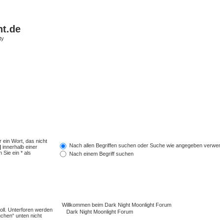
ht.de
ty
 ein Wort, das nicht
Nach allen Begriffen suchen oder Suche wie angegeben verwe
|
innerhalb einer
Sie ein * als
Nach einem Begriff suchen
ll. Unterforen werden
uchen“ unten nicht