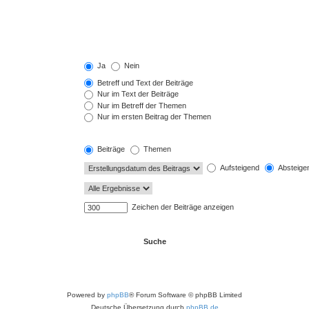
Ja
Nein
Betreff und Text der Beiträge
Nur im Text der Beiträge
Nur im Betreff der Themen
Nur im ersten Beitrag der Themen
Beiträge
Themen
Aufsteigend
Absteige
Zeichen der Beiträge anzeigen
Powered by
phpBB
® Forum Software © phpBB Limited
Deutsche Übersetzung durch
phpBB.de