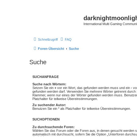
darknightmoonlig
International Multi Gaming Communi
Schnellzugriff
FAQ
Foren-Übersicht
Suche
Suche
SUCHANFRAGE
Suche nach Wörtern:
Setzen Sie ein
+
vor ein Wort, das gefunden werden muss und ein
-
vor
gefunden werden darf. Verwenden Sie mehrere Wörter getrennt durch
Klammer, wenn nur eines der Wörter gefunden werden muss. Benutzen 
Platzhalter für teilweise Übereinstimmungen.
Zu suchender Autor:
Benutzen Sie ein * als Platzhalter für teilweise Übereinstimmungen.
SUCHOPTIONEN
Zu durchsuchende Foren:
Wählen Sie das Forum oder die Foren aus, in denen gesucht werden so
automatisch mit durchsucht, sofern Sie die Option „Unterforen durchs