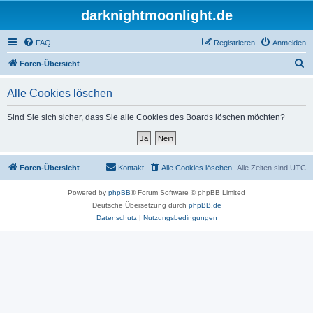
darknightmoonlight.de
FAQ
Registrieren
Anmelden
S
Foren-Übersicht
u
Alle Cookies löschen
c
h
Sind Sie sich sicher, dass Sie alle Cookies des Boards löschen möchten?
e
Foren-Übersicht
Kontakt
Alle Cookies löschen
Alle Zeiten sind
UTC
Powered by
phpBB
® Forum Software © phpBB Limited
Deutsche Übersetzung durch
phpBB.de
Datenschutz
|
Nutzungsbedingungen