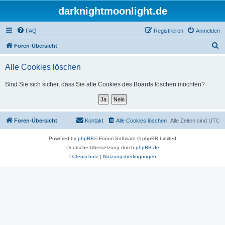
darknightmoonlight.de
FAQ
Registrieren
Anmelden
S
Foren-Übersicht
u
Alle Cookies löschen
c
h
Sind Sie sich sicher, dass Sie alle Cookies des Boards löschen möchten?
e
Foren-Übersicht
Kontakt
Alle Cookies löschen
Alle Zeiten sind
UTC
Powered by
phpBB
® Forum Software © phpBB Limited
Deutsche Übersetzung durch
phpBB.de
Datenschutz
|
Nutzungsbedingungen