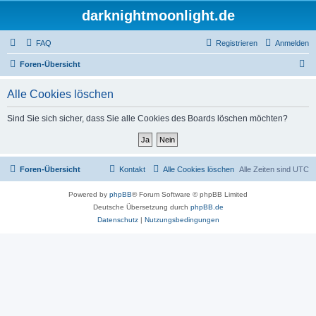
darknightmoonlight.de
FAQ
Registrieren
Anmelden
S
Foren-Übersicht
u
Alle Cookies löschen
c
h
Sind Sie sich sicher, dass Sie alle Cookies des Boards löschen möchten?
e
Foren-Übersicht
Kontakt
Alle Cookies löschen
Alle Zeiten sind
UTC
Powered by
phpBB
® Forum Software © phpBB Limited
Deutsche Übersetzung durch
phpBB.de
Datenschutz
|
Nutzungsbedingungen