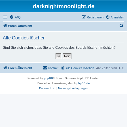
darknightmoonlight.de
FAQ
Registrieren
Anmelden
S
Foren-Übersicht
u
Alle Cookies löschen
c
h
Sind Sie sich sicher, dass Sie alle Cookies des Boards löschen möchten?
e
Foren-Übersicht
Kontakt
Alle Cookies löschen
Alle Zeiten sind
UTC
Powered by
phpBB
® Forum Software © phpBB Limited
Deutsche Übersetzung durch
phpBB.de
Datenschutz
|
Nutzungsbedingungen