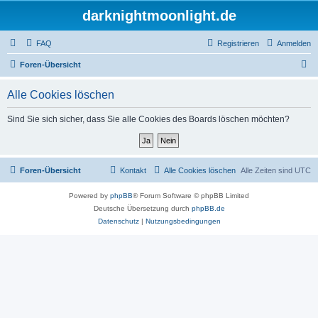
darknightmoonlight.de
FAQ
Registrieren
Anmelden
S
Foren-Übersicht
u
Alle Cookies löschen
c
h
Sind Sie sich sicher, dass Sie alle Cookies des Boards löschen möchten?
e
Foren-Übersicht
Kontakt
Alle Cookies löschen
Alle Zeiten sind
UTC
Powered by
phpBB
® Forum Software © phpBB Limited
Deutsche Übersetzung durch
phpBB.de
Datenschutz
|
Nutzungsbedingungen