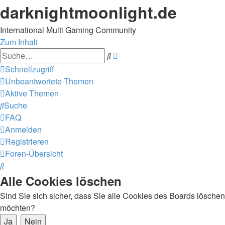
darknightmoonlight.de
International Multi Gaming Community
Zum Inhalt
Erweiterte
Suche
Suche
Schnellzugriff
Unbeantwortete Themen
Aktive Themen
Suche
FAQ
Anmelden
Registrieren
Foren-Übersicht
Suche
Alle Cookies löschen
Sind Sie sich sicher, dass Sie alle Cookies des Boards löschen
möchten?