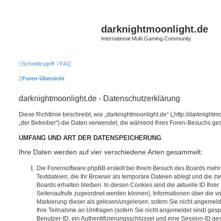
darknightmoonlight.de
International Multi Gaming Community
Schnellzugriff
FAQ
Foren-Übersicht
darknightmoonlight.de - Datenschutzerklärung
Diese Richtlinie beschreibt, wie „darknightmoonlight.de“ („http://darknight
„der Betreiber“) die Daten verwendet, die während Ihres Foren-Besuchs g
UMFANG UND ART DER DATENSPEICHERUNG
Ihre Daten werden auf vier verschiedene Arten gesammelt:
Die Forensoftware phpBB erstellt bei Ihrem Besuch des Boards mehr
Textdateien, die Ihr Browser als temporäre Dateien ablegt und die z
Boards erhalten bleiben. In diesen Cookies sind die aktuelle ID Ihrer
Seitenaufrufe zugeordnet werden können), Informationen über die v
Markierung dieser als gelesen/ungelesen; sofern Sie nicht angemeld
Ihre Teilnahme an Umfragen (sofern Sie nicht angemeldet sind) gesp
Benutzer-ID, ein Authentifizierungsschlüssel und eine Session-ID g