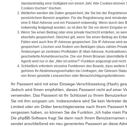
standardmäßig eine Gültigkeit von einem Jahr. Alle Cookies können Si
Cookies löschen“ löschen.
Weiterhin werden die Daten gespeichert, die Sie bei der Registrierung
persönlichem Bereich angeben. Für die Registrierung sind mindeste
eine E-Mail-Adresse und ein Passwort notwendig. Wenn durch den Be
notwendig festgelegt wurden, so ist dies für Sie vor deren Eingabe ers
Wenn Sie einen Beitrag oder eine private Nachricht erstellen, so w
ebenfalls gespeichert. Gleiches gilt, wenn Sie einen Beitrag als Ent
Fällen wird auch Ihre IP-Adresse gespeichert. Die IP-Adresse wird we
gespeichert: Löschen und Ändern von Beiträgen (dazu zählen Privat
Änderungen an zentralen Profildaten (E-Mail-Adresse, Kontoaktivier
gescheiterte Anmeldeversuche. Die von Ihrem Browser übermittelte
Agent) wird nur in der „Wer ist online?“-Funktion angezeigt und nicht
Schließlich erfordern einzelne Funktionen des Boards, dass weitere
gehören Ihr Abstimmungsverhalten bei Umfragen, der Gelesen-Status 
von Ihnen gesetzte Lesezeichen oder Benachrichtigungsfunktionen.
Ihr Passwort wird mit einer Einwege-Verschlüsselung (Hash) gespe
Jedoch wird Ihnen empfohlen, dieses Passwort nicht auf einer V
verwenden. Das Passwort ist Ihr Schlüssel zu Ihrem Benutzerkon
Sie mit ihm sorgsam um. Insbesondere wird Sie kein Vertreter d
Limited oder ein Dritter berechtigterweise nach Ihrem Passwort f
vergessen haben, so können Sie die Funktion „Ich habe mein P
Die phpBB-Software fragt Sie dann nach Ihrem Benutzernamen u
sendet anschließend ein neu generiertes Passwort an diese Adr