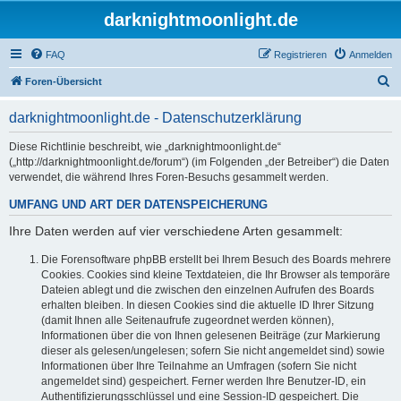
darknightmoonlight.de
FAQ
Registrieren
Anmelden
S
Foren-Übersicht
u
darknightmoonlight.de - Datenschutzerklärung
c
h
Diese Richtlinie beschreibt, wie „darknightmoonlight.de“
(„http://darknightmoonlight.de/forum“) (im Folgenden „der Betreiber“) die Daten
e
verwendet, die während Ihres Foren-Besuchs gesammelt werden.
UMFANG UND ART DER DATENSPEICHERUNG
Ihre Daten werden auf vier verschiedene Arten gesammelt:
Die Forensoftware phpBB erstellt bei Ihrem Besuch des Boards mehrere
Cookies. Cookies sind kleine Textdateien, die Ihr Browser als temporäre
Dateien ablegt und die zwischen den einzelnen Aufrufen des Boards
erhalten bleiben. In diesen Cookies sind die aktuelle ID Ihrer Sitzung
(damit Ihnen alle Seitenaufrufe zugeordnet werden können),
Informationen über die von Ihnen gelesenen Beiträge (zur Markierung
dieser als gelesen/ungelesen; sofern Sie nicht angemeldet sind) sowie
Informationen über Ihre Teilnahme an Umfragen (sofern Sie nicht
angemeldet sind) gespeichert. Ferner werden Ihre Benutzer-ID, ein
Authentifizierungsschlüssel und eine Session-ID gespeichert. Die