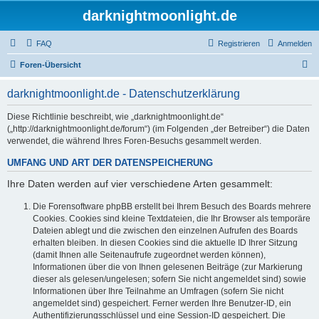
darknightmoonlight.de
FAQ
Registrieren
Anmelden
S
Foren-Übersicht
u
darknightmoonlight.de - Datenschutzerklärung
c
h
Diese Richtlinie beschreibt, wie „darknightmoonlight.de“
(„http://darknightmoonlight.de/forum“) (im Folgenden „der Betreiber“) die Daten
e
verwendet, die während Ihres Foren-Besuchs gesammelt werden.
UMFANG UND ART DER DATENSPEICHERUNG
Ihre Daten werden auf vier verschiedene Arten gesammelt:
Die Forensoftware phpBB erstellt bei Ihrem Besuch des Boards mehrere
Cookies. Cookies sind kleine Textdateien, die Ihr Browser als temporäre
Dateien ablegt und die zwischen den einzelnen Aufrufen des Boards
erhalten bleiben. In diesen Cookies sind die aktuelle ID Ihrer Sitzung
(damit Ihnen alle Seitenaufrufe zugeordnet werden können),
Informationen über die von Ihnen gelesenen Beiträge (zur Markierung
dieser als gelesen/ungelesen; sofern Sie nicht angemeldet sind) sowie
Informationen über Ihre Teilnahme an Umfragen (sofern Sie nicht
angemeldet sind) gespeichert. Ferner werden Ihre Benutzer-ID, ein
Authentifizierungsschlüssel und eine Session-ID gespeichert. Die