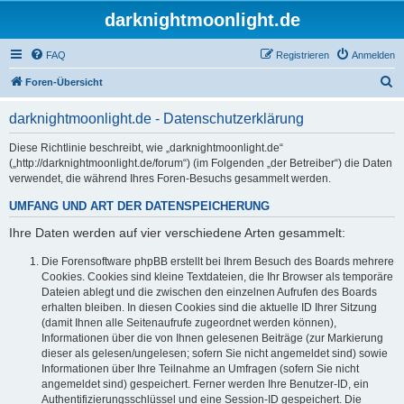
darknightmoonlight.de
FAQ
Registrieren
Anmelden
S
Foren-Übersicht
u
darknightmoonlight.de - Datenschutzerklärung
c
h
Diese Richtlinie beschreibt, wie „darknightmoonlight.de“
(„http://darknightmoonlight.de/forum“) (im Folgenden „der Betreiber“) die Daten
e
verwendet, die während Ihres Foren-Besuchs gesammelt werden.
UMFANG UND ART DER DATENSPEICHERUNG
Ihre Daten werden auf vier verschiedene Arten gesammelt:
Die Forensoftware phpBB erstellt bei Ihrem Besuch des Boards mehrere
Cookies. Cookies sind kleine Textdateien, die Ihr Browser als temporäre
Dateien ablegt und die zwischen den einzelnen Aufrufen des Boards
erhalten bleiben. In diesen Cookies sind die aktuelle ID Ihrer Sitzung
(damit Ihnen alle Seitenaufrufe zugeordnet werden können),
Informationen über die von Ihnen gelesenen Beiträge (zur Markierung
dieser als gelesen/ungelesen; sofern Sie nicht angemeldet sind) sowie
Informationen über Ihre Teilnahme an Umfragen (sofern Sie nicht
angemeldet sind) gespeichert. Ferner werden Ihre Benutzer-ID, ein
Authentifizierungsschlüssel und eine Session-ID gespeichert. Die