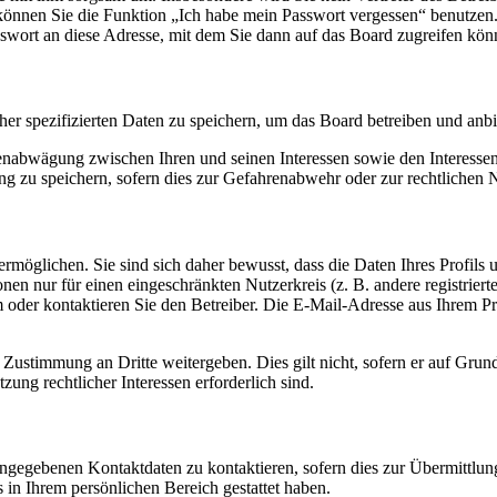
o können Sie die Funktion „Ich habe mein Passwort vergessen“ benutz
sswort an diese Adresse, mit dem Sie dann auf das Board zugreifen kön
her spezifizierten Daten zu speichern, um das Board betreiben und anb
ssenabwägung zwischen Ihren und seinen Interessen sowie den Interesse
 zu speichern, sofern dies zur Gefahrenabwehr oder zur rechtlichen N
möglichen. Sie sind sich daher bewusst, dass die Daten Ihres Profils un
nen nur für einen eingeschränkten Nutzerkreis (z. B. andere registrier
der kontaktieren Sie den Betreiber. Die E-Mail-Adresse aus Ihrem Prof
 Zustimmung an Dritte weitergeben. Dies gilt nicht, sofern er auf Grun
zung rechtlicher Interessen erforderlich sind.
angegebenen Kontaktdaten zu kontaktieren, sofern dies zur Übermittlung
s in Ihrem persönlichen Bereich gestattet haben.