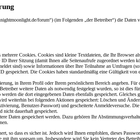
ärung
arknightmoonlight.de/forum“) (im Folgenden „der Betreiber“) die Date
mehrere Cookies. Cookies sind kleine Textdateien, die Ihr Browser al
le ID Ihrer Sitzung (damit Ihnen alle Seitenaufrufe zugeordnet werden 
meldet sind) sowie Informationen über Ihre Teilnahme an Umfragen (sof
-ID gespeichert. Die Cookies haben standardmäßig eine Gültigkeit von e
rierung, in Ihrem Profil oder Ihrem persönlichem Bereich angeben. Für 
eiber weitere Daten als notwendig festgelegt wurden, so ist dies für 
so werden die dort eingegebenen Daten ebenfalls gespeichert. Gleiches g
 wird weiterhin bei folgenden Aktionen gespeichert: Löschen und Ände
ktivierung, Benutzer-Passwort) und gescheiterte Anmeldeversuche. D
d nicht dauerhaft gespeichert.
itere Daten gespeichert werden. Dazu gehören Ihr Abstimmungsverhalte
nen.
rt, so dass es sicher ist. Jedoch wird Ihnen empfohlen, dieses Passwo
ie mit ihm sorgsam um. Insbesondere wird Sie kein Vertreter des Betrei