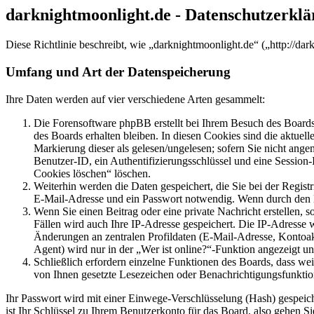
darknightmoonlight.de - Datenschutzerkl
Diese Richtlinie beschreibt, wie „darknightmoonlight.de“ („http://d
Umfang und Art der Datenspeicherung
Ihre Daten werden auf vier verschiedene Arten gesammelt:
Die Forensoftware phpBB erstellt bei Ihrem Besuch des Boards 
des Boards erhalten bleiben. In diesen Cookies sind die aktuel
Markierung dieser als gelesen/ungelesen; sofern Sie nicht ange
Benutzer-ID, ein Authentifizierungsschlüssel und eine Session
Cookies löschen“ löschen.
Weiterhin werden die Daten gespeichert, die Sie bei der Regist
E-Mail-Adresse und ein Passwort notwendig. Wenn durch den Betr
Wenn Sie einen Beitrag oder eine private Nachricht erstellen, 
Fällen wird auch Ihre IP-Adresse gespeichert. Die IP-Adresse
Änderungen an zentralen Profildaten (E-Mail-Adresse, Kontoa
Agent) wird nur in der „Wer ist online?“-Funktion angezeigt un
Schließlich erfordern einzelne Funktionen des Boards, dass we
von Ihnen gesetzte Lesezeichen oder Benachrichtigungsfunktio
Ihr Passwort wird mit einer Einwege-Verschlüsselung (Hash) gespeiche
ist Ihr Schlüssel zu Ihrem Benutzerkonto für das Board, also gehen S