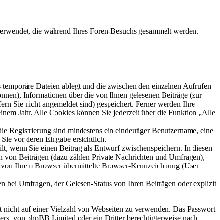
n verwendet, die während Ihres Foren-Besuchs gesammelt werden.
s temporäre Dateien ablegt und die zwischen den einzelnen Aufrufen
können), Informationen über die von Ihnen gelesenen Beiträge (zur
ern Sie nicht angemeldet sind) gespeichert. Ferner werden Ihre
inem Jahr. Alle Cookies können Sie jederzeit über die Funktion „Alle
die Registrierung sind mindestens ein eindeutiger Benutzername, eine
Sie vor deren Eingabe ersichtlich.
ilt, wenn Sie einen Beitrag als Entwurf zwischenspeichern. In diesen
rn von Beiträgen (dazu zählen Private Nachrichten und Umfragen),
ie von Ihrem Browser übermittelte Browser-Kennzeichnung (User
n bei Umfragen, der Gelesen-Status von Ihren Beiträgen oder explizit
rt nicht auf einer Vielzahl von Webseiten zu verwenden. Das Passwort
bers, von phpBB Limited oder ein Dritter berechtigterweise nach