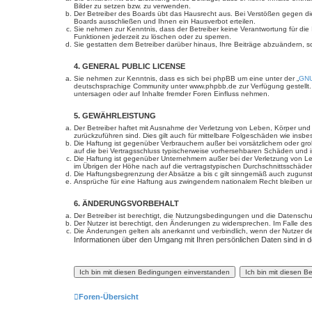
Bilder zu setzen bzw. zu verwenden.
Der Betreiber des Boards übt das Hausrecht aus. Bei Verstößen gegen d
Boards ausschließen und Ihnen ein Hausverbot erteilen.
Sie nehmen zur Kenntnis, dass der Betreiber keine Verantwortung für die I
Funktionen jederzeit zu löschen oder zu sperren.
Sie gestatten dem Betreiber darüber hinaus, Ihre Beiträge abzuändern, s
4. GENERAL PUBLIC LICENSE
Sie nehmen zur Kenntnis, dass es sich bei phpBB um eine unter der „
GNU
deutschsprachige Community unter www.phpbb.de zur Verfügung gestellt. 
untersagen oder auf Inhalte fremder Foren Einfluss nehmen.
5. GEWÄHRLEISTUNG
Der Betreiber haftet mit Ausnahme der Verletzung von Leben, Körper und Ge
zurückzuführen sind. Dies gilt auch für mittelbare Folgeschäden wie in
Die Haftung ist gegenüber Verbrauchern außer bei vorsätzlichem oder gro
auf die bei Vertragsschluss typischerweise vorhersehbaren Schäden und 
Die Haftung ist gegenüber Unternehmern außer bei der Verletzung von Le
im Übrigen der Höhe nach auf die vertragstypischen Durchschnittsschäde
Die Haftungsbegrenzung der Absätze a bis c gilt sinngemäß auch zugunste
Ansprüche für eine Haftung aus zwingendem nationalem Recht bleiben un
6. ÄNDERUNGSVORBEHALT
Der Betreiber ist berechtigt, die Nutzungsbedingungen und die Datenschut
Der Nutzer ist berechtigt, den Änderungen zu widersprechen. Im Falle des
Die Änderungen gelten als anerkannt und verbindlich, wenn der Nutzer 
Informationen über den Umgang mit Ihren persönlichen Daten sind in d
Foren-Übersicht