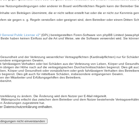
iese Nutzungsbedingungen oder anderer im Board veröffentlichten Regeln kann der Betreiber S
nhalte von Beiträgen übernimmt, die er nicht selbst erstellt hat oder die er nicht zur Kenntnis 
ofern sie gegen o. g. Regeln verstoßen oder geeignet sind, dem Betreiber oder einem Dritten S
 General Public License v2
“ (GPL) bereitgestellten Foren-Software von phpBB Limited (www.php
Beide haben keinen Einfluss auf die Art und Weise, wie die Software verwendet wird. Sie könn
sundheit und der Verletzung wesentlicher Vertragspflichten (Kardinalpflichten) nur für Schäden,
sbesondere entgangenen Gewinn.
b fahrlässigem Verhalten oder bei Schäden aus der Verletzung von Leben, Körper und Gesundheit 
im übrigen der Höhe nach auf die vertragstypischen Durchschnittsschäden begrenzt. Dies gilt a
ben, Körper und Gesundheit oder vorsätzlichem oder grob fahrlässigem Verhalten des Betreiber
n begrenzt. Dies gilt auch für mittelbare Schäden, insbesondere entgangenen Gewinn.
n der Mitarbeiter und Erfüllungsgehilfen des Betreibers.
berührt.
zerklärung zu ändern. Die Änderung wird dem Nutzer per E-Mail mitgeteilt.
 Widerspruchs erlischt das zwischen dem Betreiber und dem Nutzer bestehende Vertragsverhältnis
den Änderungen zugestimmt hat.
er Datenschutzerklärung enthalten.