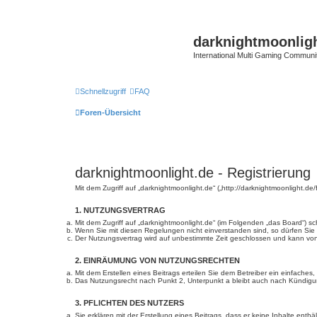
darknightmoonlig
International Multi Gaming Communi
Schnellzugriff
FAQ
Foren-Übersicht
darknightmoonlight.de - Registrierung
Mit dem Zugriff auf „darknightmoonlight.de“ („http://darknightmoonlight.
1. NUTZUNGSVERTRAG
Mit dem Zugriff auf „darknightmoonlight.de“ (im Folgenden „das Board“) 
Wenn Sie mit diesen Regelungen nicht einverstanden sind, so dürfen Sie d
Der Nutzungsvertrag wird auf unbestimmte Zeit geschlossen und kann von 
2. EINRÄUMUNG VON NUTZUNGSRECHTEN
Mit dem Erstellen eines Beitrags erteilen Sie dem Betreiber ein einfache
Das Nutzungsrecht nach Punkt 2, Unterpunkt a bleibt auch nach Kündig
3. PFLICHTEN DES NUTZERS
Sie erklären mit der Erstellung eines Beitrags, dass er keine Inhalte ent