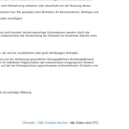
ie nach Abmahnung zeitweise oder dauerhaft von der Nutzung dieses
genommen hat. Sie gestatten dem Betreiber, Ihr Benutzerkonto, Beiträge und
chaden zuzufügen.
bb.com) handelt; deutschsprachige Informationen werden durch die
en insbesondere die Verwendung der Software für bestimmte Zwecke nicht
 die auf ein vorsätzliches oder grob fahrlässiges Verhalten
und der Verletzung wesentlicher Vertragspflichten (Kardinalpflichten)
uch für mittelbare Folgeschäden wie insbesondere entgangenen Gewinn.
s auf die bei Vertragsschluss typischerweise vorhersehbaren Schäden und
 mit sofortiger Wirkung.
Kontakt
Alle Cookies löschen
Alle Zeiten sind
UTC