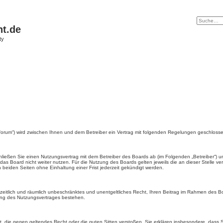
ht.de
ty
de/forum“) wird zwischen Ihnen und dem Betreiber ein Vertrag mit folgenden Regelungen geschloss
schließen Sie einen Nutzungsvertrag mit dem Betreiber des Boards ab (im Folgenden „Betreiber“)
as Board nicht weiter nutzen. Für die Nutzung des Boards gelten jeweils die an dieser Stelle ve
beiden Seiten ohne Einhaltung einer Frist jederzeit gekündigt werden.
s, zeitlich und räumlich unbeschränktes und unentgeltliches Recht, Ihren Beitrag im Rahmen des B
ung des Nutzungsvertrages bestehen.
hält, die gegen geltendes Recht oder die guten Sitten verstoßen. Sie erklären insbesondere, dass