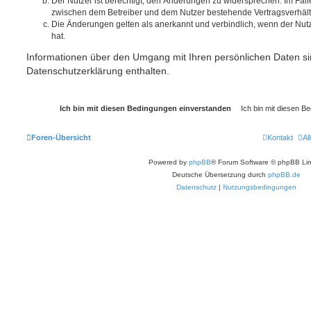
Der Nutzer ist berechtigt, den Änderungen zu widersprechen. Im Fall
zwischen dem Betreiber und dem Nutzer bestehende Vertragsverhältni
Die Änderungen gelten als anerkannt und verbindlich, wenn der Nu
hat.
Informationen über den Umgang mit Ihren persönlichen Daten si
Datenschutzerklärung enthalten.
Foren-Übersicht
Kontakt
Al
Powered by
phpBB
® Forum Software © phpBB Lim
Deutsche Übersetzung durch
phpBB.de
Datenschutz
|
Nutzungsbedingungen