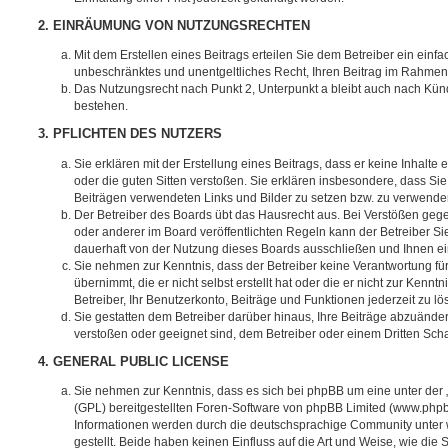
2. EINRÄUMUNG VON NUTZUNGSRECHTEN
Mit dem Erstellen eines Beitrags erteilen Sie dem Betreiber ein einfa
unbeschränktes und unentgeltliches Recht, Ihren Beitrag im Rahmen
Das Nutzungsrecht nach Punkt 2, Unterpunkt a bleibt auch nach Kü
bestehen.
3. PFLICHTEN DES NUTZERS
Sie erklären mit der Erstellung eines Beitrags, dass er keine Inhalte
oder die guten Sitten verstoßen. Sie erklären insbesondere, dass Sie 
Beiträgen verwendeten Links und Bilder zu setzen bzw. zu verwende
Der Betreiber des Boards übt das Hausrecht aus. Bei Verstößen g
oder anderer im Board veröffentlichten Regeln kann der Betreiber 
dauerhaft von der Nutzung dieses Boards ausschließen und Ihnen ein
Sie nehmen zur Kenntnis, dass der Betreiber keine Verantwortung für
übernimmt, die er nicht selbst erstellt hat oder die er nicht zur Ken
Betreiber, Ihr Benutzerkonto, Beiträge und Funktionen jederzeit zu l
Sie gestatten dem Betreiber darüber hinaus, Ihre Beiträge abzuänder
verstoßen oder geeignet sind, dem Betreiber oder einem Dritten Sc
4. GENERAL PUBLIC LICENSE
Sie nehmen zur Kenntnis, dass es sich bei phpBB um eine unter der 
(GPL) bereitgestellten Foren-Software von phpBB Limited (www.php
Informationen werden durch die deutschsprachige Community unter
gestellt. Beide haben keinen Einfluss auf die Art und Weise, wie die