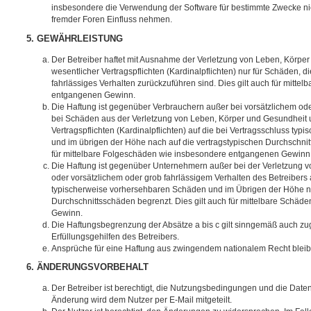
insbesondere die Verwendung der Software für bestimmte Zwecke nic
fremder Foren Einfluss nehmen.
5. GEWÄHRLEISTUNG
Der Betreiber haftet mit Ausnahme der Verletzung von Leben, Körpe
wesentlicher Vertragspflichten (Kardinalpflichten) nur für Schäden, di
fahrlässiges Verhalten zurückzuführen sind. Dies gilt auch für mitt
entgangenen Gewinn.
Die Haftung ist gegenüber Verbrauchern außer bei vorsätzlichem ode
bei Schäden aus der Verletzung von Leben, Körper und Gesundheit u
Vertragspflichten (Kardinalpflichten) auf die bei Vertragsschluss t
und im übrigen der Höhe nach auf die vertragstypischen Durchschnit
für mittelbare Folgeschäden wie insbesondere entgangenen Gewinn
Die Haftung ist gegenüber Unternehmern außer bei der Verletzung 
oder vorsätzlichem oder grob fahrlässigem Verhalten des Betreibers 
typischerweise vorhersehbaren Schäden und im Übrigen der Höhe na
Durchschnittsschäden begrenzt. Dies gilt auch für mittelbare Schä
Gewinn.
Die Haftungsbegrenzung der Absätze a bis c gilt sinngemäß auch zug
Erfüllungsgehilfen des Betreibers.
Ansprüche für eine Haftung aus zwingendem nationalem Recht bleib
6. ÄNDERUNGSVORBEHALT
Der Betreiber ist berechtigt, die Nutzungsbedingungen und die Date
Änderung wird dem Nutzer per E-Mail mitgeteilt.