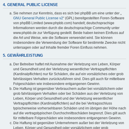
4. GENERAL PUBLIC LICENSE
Sie nehmen zur Kenntnis, dass es sich bei phpBB um eine unter der „
GNU General Public License v2
“ (GPL) bereitgestellten Foren-Software
von phpBB Limited (www.phpbb.com) handelt; deutschsprachige
Informationen werden durch die deutschsprachige Community unter
www.phpbb.de zur Verfügung gestellt. Beide haben keinen Einfluss auf
die Art und Weise, wie die Software verwendet wird. Sie können
insbesondere die Verwendung der Software für bestimmte Zwecke nicht
untersagen oder auf Inhalte fremder Foren Einfluss nehmen.
5. GEWÄHRLEISTUNG
Der Betreiber haftet mit Ausnahme der Verletzung von Leben, Körper
und Gesundheit und der Verletzung wesentlicher Vertragspflichten
(Kardinalpflichten) nur für Schäden, die auf ein vorsätzliches oder grob
fahrlässiges Verhalten zurückzuführen sind. Dies gilt auch für mittelbare
Folgeschäden wie insbesondere entgangenen Gewinn.
Die Haftung ist gegenüber Verbrauchern außer bei vorsätzlichem oder
grob fahrlässigem Verhalten oder bei Schäden aus der Verletzung von
Leben, Körper und Gesundheit und der Verletzung wesentlicher
Vertragspflichten (Kardinalpflichten) auf die bei Vertragsschluss
typischerweise vorhersehbaren Schäden und im übrigen der Höhe nach
auf die vertragstypischen Durchschnittsschäden begrenzt. Dies gilt auch
für mittelbare Folgeschäden wie insbesondere entgangenen Gewinn.
Die Haftung ist gegenüber Unternehmern außer bei der Verletzung von
Leben, Körper und Gesundheit oder vorsätzlichem oder grob