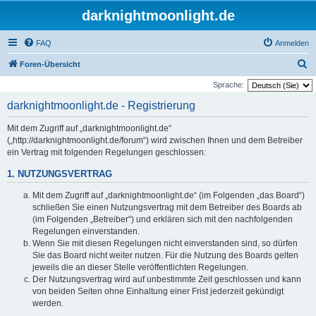
darknightmoonlight.de
FAQ
Anmelden
S
Foren-Übersicht
u
Sprache:
c
darknightmoonlight.de - Registrierung
h
Mit dem Zugriff auf „darknightmoonlight.de“
e
(„http://darknightmoonlight.de/forum“) wird zwischen Ihnen und dem Betreiber
ein Vertrag mit folgenden Regelungen geschlossen:
1. NUTZUNGSVERTRAG
Mit dem Zugriff auf „darknightmoonlight.de“ (im Folgenden „das Board“)
schließen Sie einen Nutzungsvertrag mit dem Betreiber des Boards ab
(im Folgenden „Betreiber“) und erklären sich mit den nachfolgenden
Regelungen einverstanden.
Wenn Sie mit diesen Regelungen nicht einverstanden sind, so dürfen
Sie das Board nicht weiter nutzen. Für die Nutzung des Boards gelten
jeweils die an dieser Stelle veröffentlichten Regelungen.
Der Nutzungsvertrag wird auf unbestimmte Zeit geschlossen und kann
von beiden Seiten ohne Einhaltung einer Frist jederzeit gekündigt
werden.