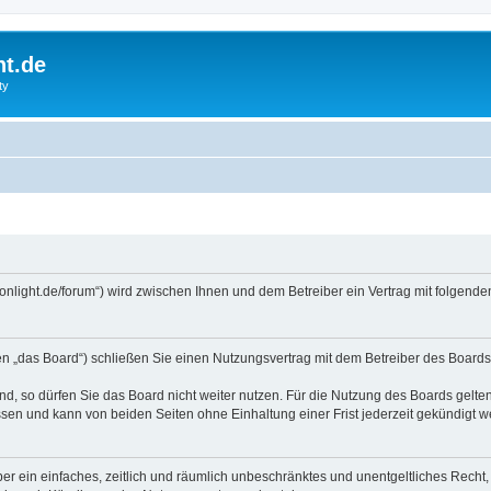
ht.de
ty
tmoonlight.de/forum“) wird zwischen Ihnen und dem Betreiber ein Vertrag mit folge
en „das Board“) schließen Sie einen Nutzungsvertrag mit dem Betreiber des Boards 
, so dürfen Sie das Board nicht weiter nutzen. Für die Nutzung des Boards gelten 
sen und kann von beiden Seiten ohne Einhaltung einer Frist jederzeit gekündigt w
iber ein einfaches, zeitlich und räumlich unbeschränktes und unentgeltliches Rech