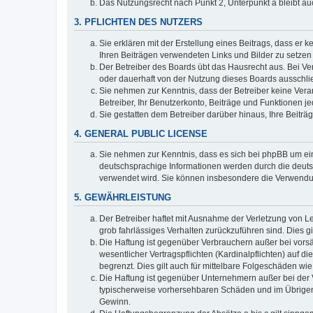
Das Nutzungsrecht nach Punkt 2, Unterpunkt a bleibt 
3. PFLICHTEN DES NUTZERS
Sie erklären mit der Erstellung eines Beitrags, dass er 
Ihren Beiträgen verwendeten Links und Bilder zu setze
Der Betreiber des Boards übt das Hausrecht aus. Bei V
oder dauerhaft von der Nutzung dieses Boards ausschlie
Sie nehmen zur Kenntnis, dass der Betreiber keine Verant
Betreiber, Ihr Benutzerkonto, Beiträge und Funktionen je
Sie gestatten dem Betreiber darüber hinaus, Ihre Beitr
4. GENERAL PUBLIC LICENSE
Sie nehmen zur Kenntnis, dass es sich bei phpBB um ein
deutschsprachige Informationen werden durch die deuts
verwendet wird. Sie können insbesondere die Verwendun
5. GEWÄHRLEISTUNG
Der Betreiber haftet mit Ausnahme der Verletzung von Le
grob fahrlässiges Verhalten zurückzuführen sind. Dies 
Die Haftung ist gegenüber Verbrauchern außer bei vors
wesentlicher Vertragspflichten (Kardinalpflichten) auf
begrenzt. Dies gilt auch für mittelbare Folgeschäden 
Die Haftung ist gegenüber Unternehmern außer bei der V
typischerweise vorhersehbaren Schäden und im Übrigen 
Gewinn.