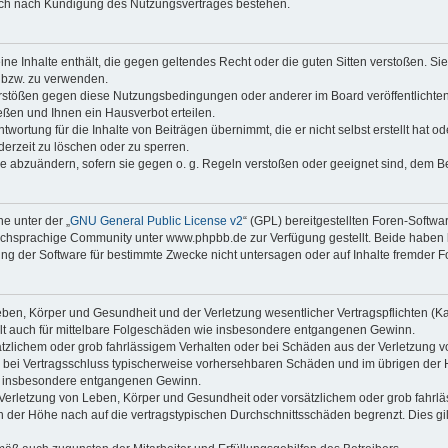
auch nach Kündigung des Nutzungsvertrages bestehen.
keine Inhalte enthält, die gegen geltendes Recht oder die guten Sitten verstoßen. Si
n bzw. zu verwenden.
erstößen gegen diese Nutzungsbedingungen oder anderer im Board veröffentlicht
ßen und Ihnen ein Hausverbot erteilen.
wortung für die Inhalte von Beiträgen übernimmt, die er nicht selbst erstellt hat 
derzeit zu löschen oder zu sperren.
äge abzuändern, sofern sie gegen o. g. Regeln verstoßen oder geeignet sind, dem 
e unter der „
GNU General Public License v2
“ (GPL) bereitgestellten Foren-Soft
chsprachige Community unter www.phpbb.de zur Verfügung gestellt. Beide haben ke
g der Software für bestimmte Zwecke nicht untersagen oder auf Inhalte fremder F
ben, Körper und Gesundheit und der Verletzung wesentlicher Vertragspflichten (Kard
gilt auch für mittelbare Folgeschäden wie insbesondere entgangenen Gewinn.
ätzlichem oder grob fahrlässigem Verhalten oder bei Schäden aus der Verletzung 
 die bei Vertragsschluss typischerweise vorhersehbaren Schäden und im übrigen de
wie insbesondere entgangenen Gewinn.
erletzung von Leben, Körper und Gesundheit oder vorsätzlichem oder grob fahrläs
der Höhe nach auf die vertragstypischen Durchschnittsschäden begrenzt. Dies gi