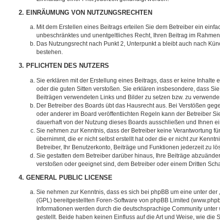
2. EINRÄUMUNG VON NUTZUNGSRECHTEN
Mit dem Erstellen eines Beitrags erteilen Sie dem Betreiber ein einfa
unbeschränktes und unentgeltliches Recht, Ihren Beitrag im Rahmen
Das Nutzungsrecht nach Punkt 2, Unterpunkt a bleibt auch nach Kü
bestehen.
3. PFLICHTEN DES NUTZERS
Sie erklären mit der Erstellung eines Beitrags, dass er keine Inhalte
oder die guten Sitten verstoßen. Sie erklären insbesondere, dass Sie 
Beiträgen verwendeten Links und Bilder zu setzen bzw. zu verwende
Der Betreiber des Boards übt das Hausrecht aus. Bei Verstößen g
oder anderer im Board veröffentlichten Regeln kann der Betreiber 
dauerhaft von der Nutzung dieses Boards ausschließen und Ihnen ein
Sie nehmen zur Kenntnis, dass der Betreiber keine Verantwortung für
übernimmt, die er nicht selbst erstellt hat oder die er nicht zur Ken
Betreiber, Ihr Benutzerkonto, Beiträge und Funktionen jederzeit zu l
Sie gestatten dem Betreiber darüber hinaus, Ihre Beiträge abzuänder
verstoßen oder geeignet sind, dem Betreiber oder einem Dritten Sc
4. GENERAL PUBLIC LICENSE
Sie nehmen zur Kenntnis, dass es sich bei phpBB um eine unter der 
(GPL) bereitgestellten Foren-Software von phpBB Limited (www.php
Informationen werden durch die deutschsprachige Community unter
gestellt. Beide haben keinen Einfluss auf die Art und Weise, wie die