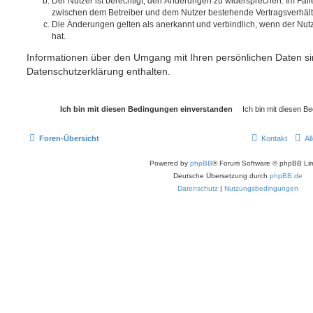
Der Nutzer ist berechtigt, den Änderungen zu widersprechen. Im Fall
zwischen dem Betreiber und dem Nutzer bestehende Vertragsverhältni
Die Änderungen gelten als anerkannt und verbindlich, wenn der Nu
hat.
Informationen über den Umgang mit Ihren persönlichen Daten si
Datenschutzerklärung enthalten.
Foren-Übersicht
Kontakt
Al
Powered by
phpBB
® Forum Software © phpBB Lim
Deutsche Übersetzung durch
phpBB.de
Datenschutz
|
Nutzungsbedingungen