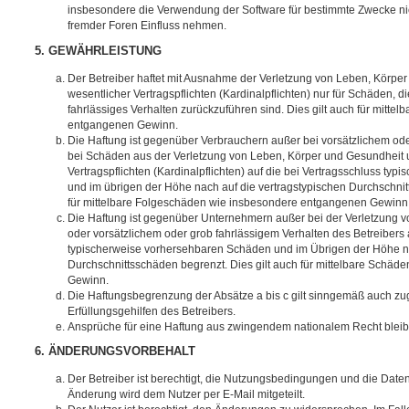
insbesondere die Verwendung der Software für bestimmte Zwecke nic
fremder Foren Einfluss nehmen.
5. GEWÄHRLEISTUNG
Der Betreiber haftet mit Ausnahme der Verletzung von Leben, Körpe
wesentlicher Vertragspflichten (Kardinalpflichten) nur für Schäden, di
fahrlässiges Verhalten zurückzuführen sind. Dies gilt auch für mitt
entgangenen Gewinn.
Die Haftung ist gegenüber Verbrauchern außer bei vorsätzlichem ode
bei Schäden aus der Verletzung von Leben, Körper und Gesundheit u
Vertragspflichten (Kardinalpflichten) auf die bei Vertragsschluss t
und im übrigen der Höhe nach auf die vertragstypischen Durchschnit
für mittelbare Folgeschäden wie insbesondere entgangenen Gewinn
Die Haftung ist gegenüber Unternehmern außer bei der Verletzung 
oder vorsätzlichem oder grob fahrlässigem Verhalten des Betreibers 
typischerweise vorhersehbaren Schäden und im Übrigen der Höhe na
Durchschnittsschäden begrenzt. Dies gilt auch für mittelbare Schä
Gewinn.
Die Haftungsbegrenzung der Absätze a bis c gilt sinngemäß auch zug
Erfüllungsgehilfen des Betreibers.
Ansprüche für eine Haftung aus zwingendem nationalem Recht bleib
6. ÄNDERUNGSVORBEHALT
Der Betreiber ist berechtigt, die Nutzungsbedingungen und die Date
Änderung wird dem Nutzer per E-Mail mitgeteilt.