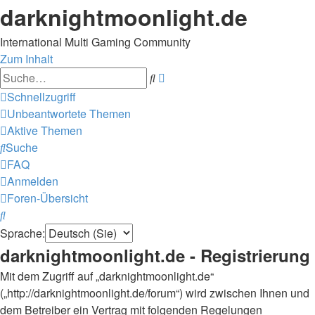
darknightmoonlight.de
International Multi Gaming Community
Zum Inhalt
Erweiterte
Suche
Suche
Schnellzugriff
Unbeantwortete Themen
Aktive Themen
Suche
FAQ
Anmelden
Foren-Übersicht
Suche
Sprache:
darknightmoonlight.de - Registrierung
Mit dem Zugriff auf „darknightmoonlight.de“
(„http://darknightmoonlight.de/forum“) wird zwischen Ihnen und
dem Betreiber ein Vertrag mit folgenden Regelungen