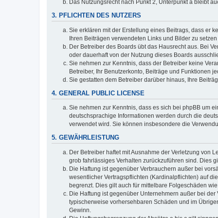
Das Nutzungsrecht nach Punkt 2, Unterpunkt a bleibt 
3. PFLICHTEN DES NUTZERS
Sie erklären mit der Erstellung eines Beitrags, dass er 
Ihren Beiträgen verwendeten Links und Bilder zu setze
Der Betreiber des Boards übt das Hausrecht aus. Bei V
oder dauerhaft von der Nutzung dieses Boards ausschlie
Sie nehmen zur Kenntnis, dass der Betreiber keine Verant
Betreiber, Ihr Benutzerkonto, Beiträge und Funktionen je
Sie gestatten dem Betreiber darüber hinaus, Ihre Beitr
4. GENERAL PUBLIC LICENSE
Sie nehmen zur Kenntnis, dass es sich bei phpBB um ein
deutschsprachige Informationen werden durch die deuts
verwendet wird. Sie können insbesondere die Verwendun
5. GEWÄHRLEISTUNG
Der Betreiber haftet mit Ausnahme der Verletzung von Le
grob fahrlässiges Verhalten zurückzuführen sind. Dies 
Die Haftung ist gegenüber Verbrauchern außer bei vors
wesentlicher Vertragspflichten (Kardinalpflichten) auf
begrenzt. Dies gilt auch für mittelbare Folgeschäden 
Die Haftung ist gegenüber Unternehmern außer bei der V
typischerweise vorhersehbaren Schäden und im Übrigen 
Gewinn.