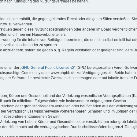
auch nach Kündigung des Nutzungsvertrages bestehen.
keine Inhalte enthält, die gegen geltendes Recht oder die guten Sitten verstoßen. Si
n bzw. zu verwenden.
erstößen gegen diese Nutzungsbedingungen oder anderer im Board veröffentlicht
ßen und Ihnen ein Hausverbot erteilen.
wortung für die Inhalte von Beiträgen übernimmt, die er nicht selbst erstellt hat 
derzeit zu löschen oder zu sperren.
äge abzuändern, sofern sie gegen o. g. Regeln verstoßen oder geeignet sind, dem 
e unter der „
GNU General Public License v2
“ (GPL) bereitgestellten Foren-Soft
chsprachige Community unter www.phpbb.de zur Verfügung gestellt. Beide haben ke
g der Software für bestimmte Zwecke nicht untersagen oder auf Inhalte fremder F
ben, Körper und Gesundheit und der Verletzung wesentlicher Vertragspflichten (Kard
gilt auch für mittelbare Folgeschäden wie insbesondere entgangenen Gewinn.
ätzlichem oder grob fahrlässigem Verhalten oder bei Schäden aus der Verletzung 
 die bei Vertragsschluss typischerweise vorhersehbaren Schäden und im übrigen de
wie insbesondere entgangenen Gewinn.
erletzung von Leben, Körper und Gesundheit oder vorsätzlichem oder grob fahrläs
der Höhe nach auf die vertragstypischen Durchschnittsschäden begrenzt. Dies gi