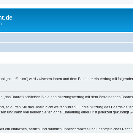
ht.de
ty
tmoonlight.de/forum“) wird zwischen Ihnen und dem Betreiber ein Vertrag mit folge
en „das Board“) schließen Sie einen Nutzungsvertrag mit dem Betreiber des Boards 
, so dürfen Sie das Board nicht weiter nutzen. Für die Nutzung des Boards gelten 
sen und kann von beiden Seiten ohne Einhaltung einer Frist jederzeit gekündigt w
iber ein einfaches, zeitlich und räumlich unbeschränktes und unentgeltliches Rech