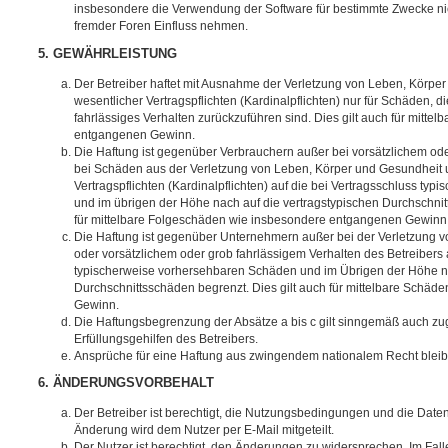
insbesondere die Verwendung der Software für bestimmte Zwecke nic
fremder Foren Einfluss nehmen.
5. GEWÄHRLEISTUNG
Der Betreiber haftet mit Ausnahme der Verletzung von Leben, Körpe
wesentlicher Vertragspflichten (Kardinalpflichten) nur für Schäden, di
fahrlässiges Verhalten zurückzuführen sind. Dies gilt auch für mitt
entgangenen Gewinn.
Die Haftung ist gegenüber Verbrauchern außer bei vorsätzlichem ode
bei Schäden aus der Verletzung von Leben, Körper und Gesundheit u
Vertragspflichten (Kardinalpflichten) auf die bei Vertragsschluss t
und im übrigen der Höhe nach auf die vertragstypischen Durchschnit
für mittelbare Folgeschäden wie insbesondere entgangenen Gewinn
Die Haftung ist gegenüber Unternehmern außer bei der Verletzung 
oder vorsätzlichem oder grob fahrlässigem Verhalten des Betreibers 
typischerweise vorhersehbaren Schäden und im Übrigen der Höhe na
Durchschnittsschäden begrenzt. Dies gilt auch für mittelbare Schä
Gewinn.
Die Haftungsbegrenzung der Absätze a bis c gilt sinngemäß auch zug
Erfüllungsgehilfen des Betreibers.
Ansprüche für eine Haftung aus zwingendem nationalem Recht bleib
6. ÄNDERUNGSVORBEHALT
Der Betreiber ist berechtigt, die Nutzungsbedingungen und die Date
Änderung wird dem Nutzer per E-Mail mitgeteilt.
Der Nutzer ist berechtigt, den Änderungen zu widersprechen. Im Fall