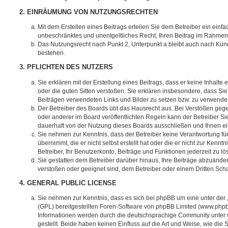
2. EINRÄUMUNG VON NUTZUNGSRECHTEN
Mit dem Erstellen eines Beitrags erteilen Sie dem Betreiber ein einfa
unbeschränktes und unentgeltliches Recht, Ihren Beitrag im Rahmen
Das Nutzungsrecht nach Punkt 2, Unterpunkt a bleibt auch nach Kü
bestehen.
3. PFLICHTEN DES NUTZERS
Sie erklären mit der Erstellung eines Beitrags, dass er keine Inhalte
oder die guten Sitten verstoßen. Sie erklären insbesondere, dass Sie 
Beiträgen verwendeten Links und Bilder zu setzen bzw. zu verwende
Der Betreiber des Boards übt das Hausrecht aus. Bei Verstößen g
oder anderer im Board veröffentlichten Regeln kann der Betreiber 
dauerhaft von der Nutzung dieses Boards ausschließen und Ihnen ein
Sie nehmen zur Kenntnis, dass der Betreiber keine Verantwortung für
übernimmt, die er nicht selbst erstellt hat oder die er nicht zur Ken
Betreiber, Ihr Benutzerkonto, Beiträge und Funktionen jederzeit zu l
Sie gestatten dem Betreiber darüber hinaus, Ihre Beiträge abzuänder
verstoßen oder geeignet sind, dem Betreiber oder einem Dritten Sc
4. GENERAL PUBLIC LICENSE
Sie nehmen zur Kenntnis, dass es sich bei phpBB um eine unter der 
(GPL) bereitgestellten Foren-Software von phpBB Limited (www.php
Informationen werden durch die deutschsprachige Community unter
gestellt. Beide haben keinen Einfluss auf die Art und Weise, wie die