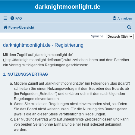
darknightmoonlight.de
FAQ
Anmelden
S
Foren-Übersicht
u
Sprache:
c
darknightmoonlight.de - Registrierung
h
Mit dem Zugriff auf „darknightmoonlight.de“
e
(„http://darknightmoonlight.de/forum“) wird zwischen Ihnen und dem Betreiber
ein Vertrag mit folgenden Regelungen geschlossen:
1. NUTZUNGSVERTRAG
Mit dem Zugriff auf „darknightmoonlight.de“ (im Folgenden „das Board“)
schließen Sie einen Nutzungsvertrag mit dem Betreiber des Boards ab
(im Folgenden „Betreiber“) und erklären sich mit den nachfolgenden
Regelungen einverstanden.
Wenn Sie mit diesen Regelungen nicht einverstanden sind, so dürfen
Sie das Board nicht weiter nutzen. Für die Nutzung des Boards gelten
jeweils die an dieser Stelle veröffentlichten Regelungen.
Der Nutzungsvertrag wird auf unbestimmte Zeit geschlossen und kann
von beiden Seiten ohne Einhaltung einer Frist jederzeit gekündigt
werden.