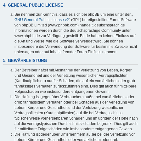
4. GENERAL PUBLIC LICENSE
Sie nehmen zur Kenntnis, dass es sich bei phpBB um eine unter der „
GNU General Public License v2
“ (GPL) bereitgestellten Foren-Software
von phpBB Limited (www.phpbb.com) handelt; deutschsprachige
Informationen werden durch die deutschsprachige Community unter
www.phpbb.de zur Verfügung gestellt. Beide haben keinen Einfluss auf
die Art und Weise, wie die Software verwendet wird. Sie können
insbesondere die Verwendung der Software für bestimmte Zwecke nicht
untersagen oder auf Inhalte fremder Foren Einfluss nehmen.
5. GEWÄHRLEISTUNG
Der Betreiber haftet mit Ausnahme der Verletzung von Leben, Körper
und Gesundheit und der Verletzung wesentlicher Vertragspflichten
(Kardinalpflichten) nur für Schäden, die auf ein vorsätzliches oder grob
fahrlässiges Verhalten zurückzuführen sind. Dies gilt auch für mittelbare
Folgeschäden wie insbesondere entgangenen Gewinn.
Die Haftung ist gegenüber Verbrauchern außer bei vorsätzlichem oder
grob fahrlässigem Verhalten oder bei Schäden aus der Verletzung von
Leben, Körper und Gesundheit und der Verletzung wesentlicher
Vertragspflichten (Kardinalpflichten) auf die bei Vertragsschluss
typischerweise vorhersehbaren Schäden und im übrigen der Höhe nach
auf die vertragstypischen Durchschnittsschäden begrenzt. Dies gilt auch
für mittelbare Folgeschäden wie insbesondere entgangenen Gewinn.
Die Haftung ist gegenüber Unternehmern außer bei der Verletzung von
Leben, Körper und Gesundheit oder vorsätzlichem oder grob