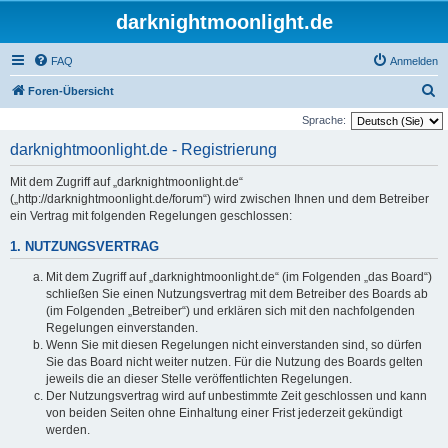
darknightmoonlight.de
FAQ
Anmelden
S
Foren-Übersicht
u
Sprache:
c
darknightmoonlight.de - Registrierung
h
Mit dem Zugriff auf „darknightmoonlight.de“
e
(„http://darknightmoonlight.de/forum“) wird zwischen Ihnen und dem Betreiber
ein Vertrag mit folgenden Regelungen geschlossen:
1. NUTZUNGSVERTRAG
Mit dem Zugriff auf „darknightmoonlight.de“ (im Folgenden „das Board“)
schließen Sie einen Nutzungsvertrag mit dem Betreiber des Boards ab
(im Folgenden „Betreiber“) und erklären sich mit den nachfolgenden
Regelungen einverstanden.
Wenn Sie mit diesen Regelungen nicht einverstanden sind, so dürfen
Sie das Board nicht weiter nutzen. Für die Nutzung des Boards gelten
jeweils die an dieser Stelle veröffentlichten Regelungen.
Der Nutzungsvertrag wird auf unbestimmte Zeit geschlossen und kann
von beiden Seiten ohne Einhaltung einer Frist jederzeit gekündigt
werden.