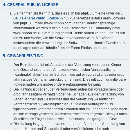
4. GENERAL PUBLIC LICENSE
Sie nehmen zur Kenntnis, dass es sich bei phpBB um eine unter der „
GNU General Public License v2
“ (GPL) bereitgestellten Foren-Software
von phpBB Limited (www.phpbb.com) handelt; deutschsprachige
Informationen werden durch die deutschsprachige Community unter
www.phpbb.de zur Verfügung gestellt. Beide haben keinen Einfluss auf
die Art und Weise, wie die Software verwendet wird. Sie können
insbesondere die Verwendung der Software für bestimmte Zwecke nicht
untersagen oder auf Inhalte fremder Foren Einfluss nehmen.
5. GEWÄHRLEISTUNG
Der Betreiber haftet mit Ausnahme der Verletzung von Leben, Körper
und Gesundheit und der Verletzung wesentlicher Vertragspflichten
(Kardinalpflichten) nur für Schäden, die auf ein vorsätzliches oder grob
fahrlässiges Verhalten zurückzuführen sind. Dies gilt auch für mittelbare
Folgeschäden wie insbesondere entgangenen Gewinn.
Die Haftung ist gegenüber Verbrauchern außer bei vorsätzlichem oder
grob fahrlässigem Verhalten oder bei Schäden aus der Verletzung von
Leben, Körper und Gesundheit und der Verletzung wesentlicher
Vertragspflichten (Kardinalpflichten) auf die bei Vertragsschluss
typischerweise vorhersehbaren Schäden und im übrigen der Höhe nach
auf die vertragstypischen Durchschnittsschäden begrenzt. Dies gilt auch
für mittelbare Folgeschäden wie insbesondere entgangenen Gewinn.
Die Haftung ist gegenüber Unternehmern außer bei der Verletzung von
Leben, Körper und Gesundheit oder vorsätzlichem oder grob