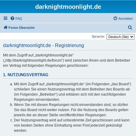
darknightmoonlight.de
FAQ
Anmelden
S
Foren-Übersicht
u
Sprache:
c
darknightmoonlight.de - Registrierung
h
Mit dem Zugriff auf „darknightmoonlight.de“
e
(„http://darknightmoonlight.de/forum“) wird zwischen Ihnen und dem Betreiber
ein Vertrag mit folgenden Regelungen geschlossen:
1. NUTZUNGSVERTRAG
Mit dem Zugriff auf „darknightmoonlight.de“ (im Folgenden „das Board“)
schließen Sie einen Nutzungsvertrag mit dem Betreiber des Boards ab
(im Folgenden „Betreiber“) und erklären sich mit den nachfolgenden
Regelungen einverstanden.
Wenn Sie mit diesen Regelungen nicht einverstanden sind, so dürfen
Sie das Board nicht weiter nutzen. Für die Nutzung des Boards gelten
jeweils die an dieser Stelle veröffentlichten Regelungen.
Der Nutzungsvertrag wird auf unbestimmte Zeit geschlossen und kann
von beiden Seiten ohne Einhaltung einer Frist jederzeit gekündigt
werden.