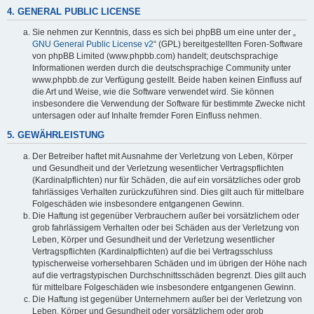
4. GENERAL PUBLIC LICENSE
Sie nehmen zur Kenntnis, dass es sich bei phpBB um eine unter der „
GNU General Public License v2
“ (GPL) bereitgestellten Foren-Software
von phpBB Limited (www.phpbb.com) handelt; deutschsprachige
Informationen werden durch die deutschsprachige Community unter
www.phpbb.de zur Verfügung gestellt. Beide haben keinen Einfluss auf
die Art und Weise, wie die Software verwendet wird. Sie können
insbesondere die Verwendung der Software für bestimmte Zwecke nicht
untersagen oder auf Inhalte fremder Foren Einfluss nehmen.
5. GEWÄHRLEISTUNG
Der Betreiber haftet mit Ausnahme der Verletzung von Leben, Körper
und Gesundheit und der Verletzung wesentlicher Vertragspflichten
(Kardinalpflichten) nur für Schäden, die auf ein vorsätzliches oder grob
fahrlässiges Verhalten zurückzuführen sind. Dies gilt auch für mittelbare
Folgeschäden wie insbesondere entgangenen Gewinn.
Die Haftung ist gegenüber Verbrauchern außer bei vorsätzlichem oder
grob fahrlässigem Verhalten oder bei Schäden aus der Verletzung von
Leben, Körper und Gesundheit und der Verletzung wesentlicher
Vertragspflichten (Kardinalpflichten) auf die bei Vertragsschluss
typischerweise vorhersehbaren Schäden und im übrigen der Höhe nach
auf die vertragstypischen Durchschnittsschäden begrenzt. Dies gilt auch
für mittelbare Folgeschäden wie insbesondere entgangenen Gewinn.
Die Haftung ist gegenüber Unternehmern außer bei der Verletzung von
Leben, Körper und Gesundheit oder vorsätzlichem oder grob