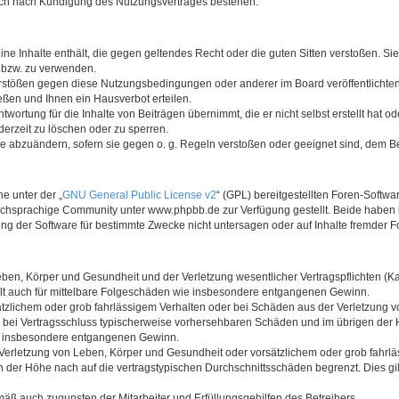
auch nach Kündigung des Nutzungsvertrages bestehen.
keine Inhalte enthält, die gegen geltendes Recht oder die guten Sitten verstoßen. Si
n bzw. zu verwenden.
erstößen gegen diese Nutzungsbedingungen oder anderer im Board veröffentlicht
ßen und Ihnen ein Hausverbot erteilen.
wortung für die Inhalte von Beiträgen übernimmt, die er nicht selbst erstellt hat 
derzeit zu löschen oder zu sperren.
äge abzuändern, sofern sie gegen o. g. Regeln verstoßen oder geeignet sind, dem 
e unter der „
GNU General Public License v2
“ (GPL) bereitgestellten Foren-Soft
chsprachige Community unter www.phpbb.de zur Verfügung gestellt. Beide haben ke
g der Software für bestimmte Zwecke nicht untersagen oder auf Inhalte fremder F
ben, Körper und Gesundheit und der Verletzung wesentlicher Vertragspflichten (Kard
gilt auch für mittelbare Folgeschäden wie insbesondere entgangenen Gewinn.
ätzlichem oder grob fahrlässigem Verhalten oder bei Schäden aus der Verletzung 
 die bei Vertragsschluss typischerweise vorhersehbaren Schäden und im übrigen de
wie insbesondere entgangenen Gewinn.
erletzung von Leben, Körper und Gesundheit oder vorsätzlichem oder grob fahrläs
der Höhe nach auf die vertragstypischen Durchschnittsschäden begrenzt. Dies gi
mäß auch zugunsten der Mitarbeiter und Erfüllungsgehilfen des Betreibers.