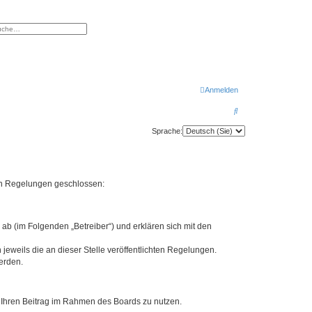
eiterte Suche
Anmelden
S
u
Sprache:
c
h
e
nden Regelungen geschlossen:
ab (im Folgenden „Betreiber“) und erklären sich mit den
jeweils die an dieser Stelle veröffentlichten Regelungen.
erden.
t, Ihren Beitrag im Rahmen des Boards zu nutzen.