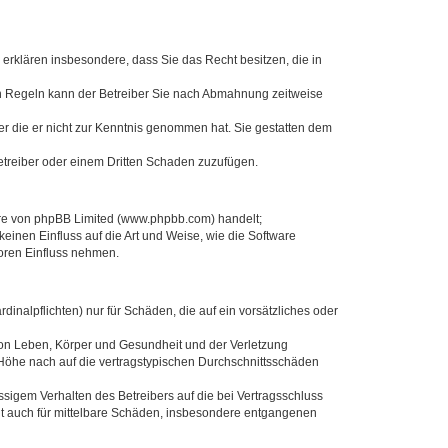
e erklären insbesondere, dass Sie das Recht besitzen, die in
en Regeln kann der Betreiber Sie nach Abmahnung zeitweise
oder die er nicht zur Kenntnis genommen hat. Sie gestatten dem
Betreiber oder einem Dritten Schaden zuzufügen.
ware von phpBB Limited (www.phpbb.com) handelt;
inen Einfluss auf die Art und Weise, wie die Software
oren Einfluss nehmen.
inalpflichten) nur für Schäden, die auf ein vorsätzliches oder
von Leben, Körper und Gesundheit und der Verletzung
r Höhe nach auf die vertragstypischen Durchschnittsschäden
sigem Verhalten des Betreibers auf die bei Vertragsschluss
lt auch für mittelbare Schäden, insbesondere entgangenen