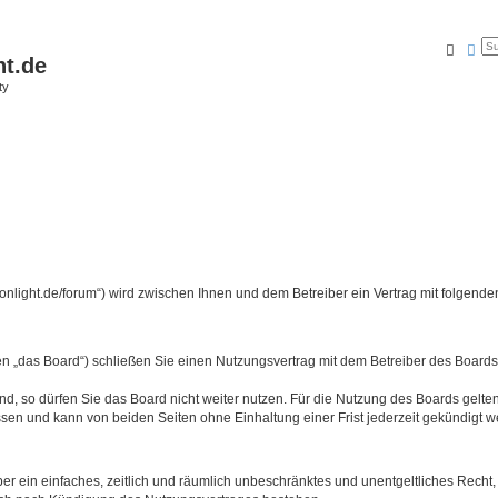
Suche
Erw
ht.de
ty
tmoonlight.de/forum“) wird zwischen Ihnen und dem Betreiber ein Vertrag mit folge
en „das Board“) schließen Sie einen Nutzungsvertrag mit dem Betreiber des Boards 
, so dürfen Sie das Board nicht weiter nutzen. Für die Nutzung des Boards gelten 
sen und kann von beiden Seiten ohne Einhaltung einer Frist jederzeit gekündigt w
iber ein einfaches, zeitlich und räumlich unbeschränktes und unentgeltliches Rech