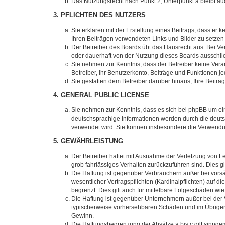
Das Nutzungsrecht nach Punkt 2, Unterpunkt a bleibt 
3. PFLICHTEN DES NUTZERS
Sie erklären mit der Erstellung eines Beitrags, dass er 
Ihren Beiträgen verwendeten Links und Bilder zu setze
Der Betreiber des Boards übt das Hausrecht aus. Bei V
oder dauerhaft von der Nutzung dieses Boards ausschlie
Sie nehmen zur Kenntnis, dass der Betreiber keine Verant
Betreiber, Ihr Benutzerkonto, Beiträge und Funktionen je
Sie gestatten dem Betreiber darüber hinaus, Ihre Beitr
4. GENERAL PUBLIC LICENSE
Sie nehmen zur Kenntnis, dass es sich bei phpBB um ein
deutschsprachige Informationen werden durch die deuts
verwendet wird. Sie können insbesondere die Verwendun
5. GEWÄHRLEISTUNG
Der Betreiber haftet mit Ausnahme der Verletzung von Le
grob fahrlässiges Verhalten zurückzuführen sind. Dies 
Die Haftung ist gegenüber Verbrauchern außer bei vors
wesentlicher Vertragspflichten (Kardinalpflichten) auf
begrenzt. Dies gilt auch für mittelbare Folgeschäden 
Die Haftung ist gegenüber Unternehmern außer bei der V
typischerweise vorhersehbaren Schäden und im Übrigen 
Gewinn.
Die Haftungsbegrenzung der Absätze a bis c gilt sinnge