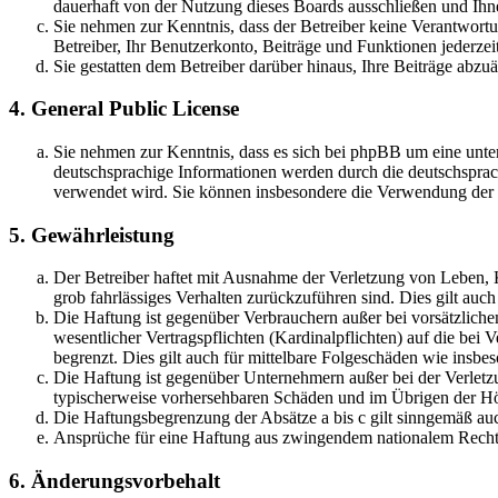
dauerhaft von der Nutzung dieses Boards ausschließen und Ihne
Sie nehmen zur Kenntnis, dass der Betreiber keine Verantwortung
Betreiber, Ihr Benutzerkonto, Beiträge und Funktionen jederzei
Sie gestatten dem Betreiber darüber hinaus, Ihre Beiträge abzu
4. General Public License
Sie nehmen zur Kenntnis, dass es sich bei phpBB um eine unter
deutschsprachige Informationen werden durch die deutschsprac
verwendet wird. Sie können insbesondere die Verwendung der S
5. Gewährleistung
Der Betreiber haftet mit Ausnahme der Verletzung von Leben, Kö
grob fahrlässiges Verhalten zurückzuführen sind. Dies gilt au
Die Haftung ist gegenüber Verbrauchern außer bei vorsätzlich
wesentlicher Vertragspflichten (Kardinalpflichten) auf die be
begrenzt. Dies gilt auch für mittelbare Folgeschäden wie ins
Die Haftung ist gegenüber Unternehmern außer bei der Verletzu
typischerweise vorhersehbaren Schäden und im Übrigen der Höh
Die Haftungsbegrenzung der Absätze a bis c gilt sinngemäß auc
Ansprüche für eine Haftung aus zwingendem nationalem Recht 
6. Änderungsvorbehalt