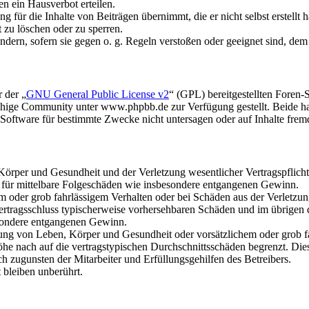
n ein Hausverbot erteilen.
 für die Inhalte von Beiträgen übernimmt, die er nicht selbst erstellt 
t zu löschen oder zu sperren.
ändern, sofern sie gegen o. g. Regeln verstoßen oder geeignet sind, de
 der „
GNU General Public License v2
“ (GPL) bereitgestellten Fore
hige Community unter www.phpbb.de zur Verfügung gestellt. Beide hab
oftware für bestimmte Zwecke nicht untersagen oder auf Inhalte frem
rper und Gesundheit und der Verletzung wesentlicher Vertragspflichten
ch für mittelbare Folgeschäden wie insbesondere entgangenen Gewinn.
em oder grob fahrlässigem Verhalten oder bei Schäden aus der Verletz
i Vertragsschluss typischerweise vorhersehbaren Schäden und im übrigen
besondere entgangenen Gewinn.
ng von Leben, Körper und Gesundheit oder vorsätzlichem oder grob fah
e nach auf die vertragstypischen Durchschnittsschäden begrenzt. Dies
h zugunsten der Mitarbeiter und Erfüllungsgehilfen des Betreibers.
bleiben unberührt.