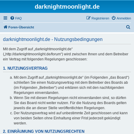
darknightmoonlight.de
FAQ
Registrieren
Anmelden
S
Foren-Übersicht
u
darknightmoonlight.de - Nutzungsbedingungen
c
h
Mit dem Zugriff auf „darknightmoonlight.de“
(„http://darknightmoonlight.de/forum“) wird zwischen Ihnen und dem Betreiber
e
ein Vertrag mit folgenden Regelungen geschlossen:
1. NUTZUNGSVERTRAG
Mit dem Zugriff auf „darknightmoonlight.de“ (im Folgenden „das Board“)
schließen Sie einen Nutzungsvertrag mit dem Betreiber des Boards ab
(im Folgenden „Betreiber“) und erklären sich mit den nachfolgenden
Regelungen einverstanden.
Wenn Sie mit diesen Regelungen nicht einverstanden sind, so dürfen
Sie das Board nicht weiter nutzen. Für die Nutzung des Boards gelten
jeweils die an dieser Stelle veröffentlichten Regelungen.
Der Nutzungsvertrag wird auf unbestimmte Zeit geschlossen und kann
von beiden Seiten ohne Einhaltung einer Frist jederzeit gekündigt
werden.
2. EINRÄUMUNG VON NUTZUNGSRECHTEN