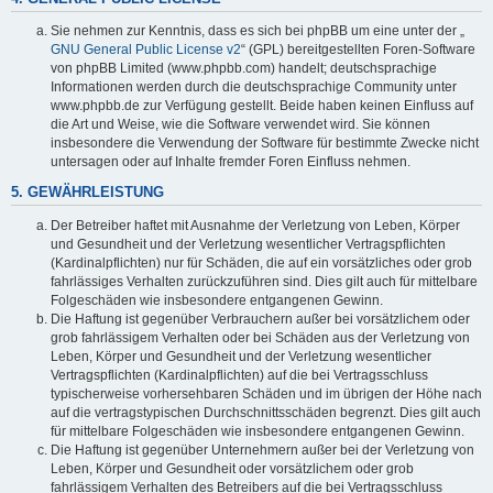
Sie nehmen zur Kenntnis, dass es sich bei phpBB um eine unter der „
GNU General Public License v2
“ (GPL) bereitgestellten Foren-Software
von phpBB Limited (www.phpbb.com) handelt; deutschsprachige
Informationen werden durch die deutschsprachige Community unter
www.phpbb.de zur Verfügung gestellt. Beide haben keinen Einfluss auf
die Art und Weise, wie die Software verwendet wird. Sie können
insbesondere die Verwendung der Software für bestimmte Zwecke nicht
untersagen oder auf Inhalte fremder Foren Einfluss nehmen.
5. GEWÄHRLEISTUNG
Der Betreiber haftet mit Ausnahme der Verletzung von Leben, Körper
und Gesundheit und der Verletzung wesentlicher Vertragspflichten
(Kardinalpflichten) nur für Schäden, die auf ein vorsätzliches oder grob
fahrlässiges Verhalten zurückzuführen sind. Dies gilt auch für mittelbare
Folgeschäden wie insbesondere entgangenen Gewinn.
Die Haftung ist gegenüber Verbrauchern außer bei vorsätzlichem oder
grob fahrlässigem Verhalten oder bei Schäden aus der Verletzung von
Leben, Körper und Gesundheit und der Verletzung wesentlicher
Vertragspflichten (Kardinalpflichten) auf die bei Vertragsschluss
typischerweise vorhersehbaren Schäden und im übrigen der Höhe nach
auf die vertragstypischen Durchschnittsschäden begrenzt. Dies gilt auch
für mittelbare Folgeschäden wie insbesondere entgangenen Gewinn.
Die Haftung ist gegenüber Unternehmern außer bei der Verletzung von
Leben, Körper und Gesundheit oder vorsätzlichem oder grob
fahrlässigem Verhalten des Betreibers auf die bei Vertragsschluss