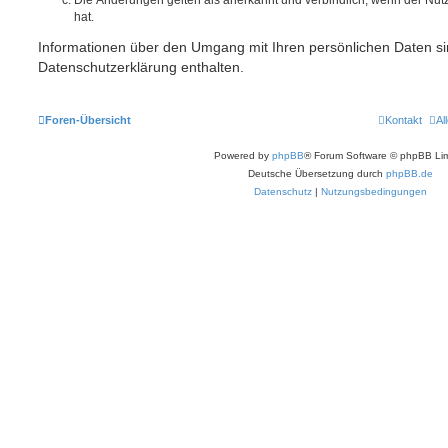
Die Änderungen gelten als anerkannt und verbindlich, wenn der Nu
hat.
Informationen über den Umgang mit Ihren persönlichen Daten si
Datenschutzerklärung enthalten.
Foren-Übersicht
Kontakt
Al
Powered by
phpBB
® Forum Software © phpBB Lim
Deutsche Übersetzung durch
phpBB.de
Datenschutz
|
Nutzungsbedingungen