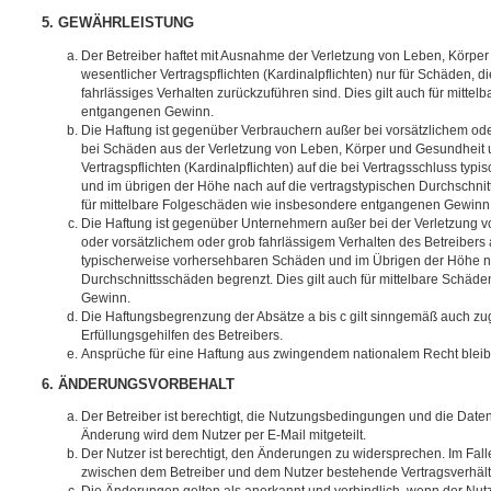
5. GEWÄHRLEISTUNG
Der Betreiber haftet mit Ausnahme der Verletzung von Leben, Körpe
wesentlicher Vertragspflichten (Kardinalpflichten) nur für Schäden, di
fahrlässiges Verhalten zurückzuführen sind. Dies gilt auch für mitt
entgangenen Gewinn.
Die Haftung ist gegenüber Verbrauchern außer bei vorsätzlichem ode
bei Schäden aus der Verletzung von Leben, Körper und Gesundheit u
Vertragspflichten (Kardinalpflichten) auf die bei Vertragsschluss t
und im übrigen der Höhe nach auf die vertragstypischen Durchschnit
für mittelbare Folgeschäden wie insbesondere entgangenen Gewinn
Die Haftung ist gegenüber Unternehmern außer bei der Verletzung 
oder vorsätzlichem oder grob fahrlässigem Verhalten des Betreibers 
typischerweise vorhersehbaren Schäden und im Übrigen der Höhe na
Durchschnittsschäden begrenzt. Dies gilt auch für mittelbare Schä
Gewinn.
Die Haftungsbegrenzung der Absätze a bis c gilt sinngemäß auch zug
Erfüllungsgehilfen des Betreibers.
Ansprüche für eine Haftung aus zwingendem nationalem Recht bleib
6. ÄNDERUNGSVORBEHALT
Der Betreiber ist berechtigt, die Nutzungsbedingungen und die Date
Änderung wird dem Nutzer per E-Mail mitgeteilt.
Der Nutzer ist berechtigt, den Änderungen zu widersprechen. Im Fall
zwischen dem Betreiber und dem Nutzer bestehende Vertragsverhältni