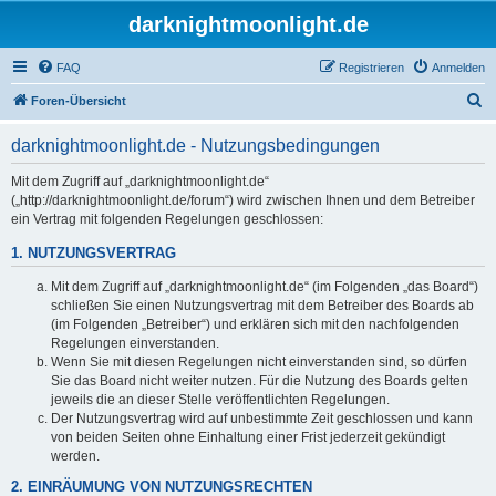
darknightmoonlight.de
FAQ
Registrieren
Anmelden
S
Foren-Übersicht
u
darknightmoonlight.de - Nutzungsbedingungen
c
h
Mit dem Zugriff auf „darknightmoonlight.de“
(„http://darknightmoonlight.de/forum“) wird zwischen Ihnen und dem Betreiber
e
ein Vertrag mit folgenden Regelungen geschlossen:
1. NUTZUNGSVERTRAG
Mit dem Zugriff auf „darknightmoonlight.de“ (im Folgenden „das Board“)
schließen Sie einen Nutzungsvertrag mit dem Betreiber des Boards ab
(im Folgenden „Betreiber“) und erklären sich mit den nachfolgenden
Regelungen einverstanden.
Wenn Sie mit diesen Regelungen nicht einverstanden sind, so dürfen
Sie das Board nicht weiter nutzen. Für die Nutzung des Boards gelten
jeweils die an dieser Stelle veröffentlichten Regelungen.
Der Nutzungsvertrag wird auf unbestimmte Zeit geschlossen und kann
von beiden Seiten ohne Einhaltung einer Frist jederzeit gekündigt
werden.
2. EINRÄUMUNG VON NUTZUNGSRECHTEN