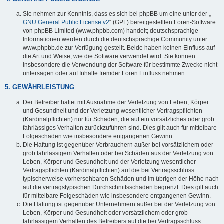
Sie nehmen zur Kenntnis, dass es sich bei phpBB um eine unter der „
GNU General Public License v2
“ (GPL) bereitgestellten Foren-Software
von phpBB Limited (www.phpbb.com) handelt; deutschsprachige
Informationen werden durch die deutschsprachige Community unter
www.phpbb.de zur Verfügung gestellt. Beide haben keinen Einfluss auf
die Art und Weise, wie die Software verwendet wird. Sie können
insbesondere die Verwendung der Software für bestimmte Zwecke nicht
untersagen oder auf Inhalte fremder Foren Einfluss nehmen.
5. GEWÄHRLEISTUNG
Der Betreiber haftet mit Ausnahme der Verletzung von Leben, Körper
und Gesundheit und der Verletzung wesentlicher Vertragspflichten
(Kardinalpflichten) nur für Schäden, die auf ein vorsätzliches oder grob
fahrlässiges Verhalten zurückzuführen sind. Dies gilt auch für mittelbare
Folgeschäden wie insbesondere entgangenen Gewinn.
Die Haftung ist gegenüber Verbrauchern außer bei vorsätzlichem oder
grob fahrlässigem Verhalten oder bei Schäden aus der Verletzung von
Leben, Körper und Gesundheit und der Verletzung wesentlicher
Vertragspflichten (Kardinalpflichten) auf die bei Vertragsschluss
typischerweise vorhersehbaren Schäden und im übrigen der Höhe nach
auf die vertragstypischen Durchschnittsschäden begrenzt. Dies gilt auch
für mittelbare Folgeschäden wie insbesondere entgangenen Gewinn.
Die Haftung ist gegenüber Unternehmern außer bei der Verletzung von
Leben, Körper und Gesundheit oder vorsätzlichem oder grob
fahrlässigem Verhalten des Betreibers auf die bei Vertragsschluss